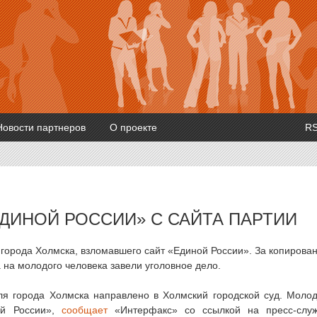
Новости партнеров
О проекте
R
ЕДИНОЙ РОССИИ» С САЙТА ПАРТИИ
 города Холмска, взломавшего сайт «Единой России». За копирова
а на молодого человека завели уголовное дело.
ля города Холмска направлено в Холмский городской суд. Моло
ой России»,
сообщает
«Интерфакс» со ссылкой на пресс-слу