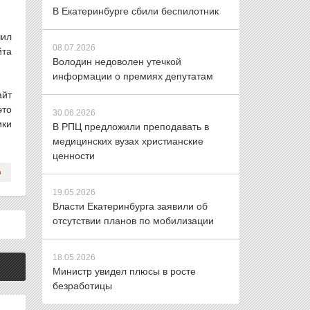
В Екатеринбурге сбили беспилотник
чил
08.07.2026
йта
Володин недоволен утечкой
информации о премиях депутатам
айт
это
30.06.2026
ики
В РПЦ предложили преподавать в
медицинских вузах христианские
ценности
19.05.2026
Власти Екатеринбурга заявили об
отсутствии планов по мобилизации
18.05.2026
Министр увидел плюсы в росте
безработицы