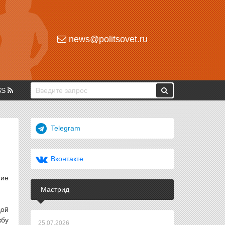
news@politsovet.ru
SS
Telegram
Вконтакте
ние
Мастрид
дой
жбу
25.07.2026