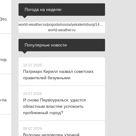
Погода на неделю
Это
world-weather.ru/pogoda/russia/yekaterinburg/14days/
world-weather.ru
Популярные новости
 пор
16.07.2026
Патриарх Кирилл назвал советских
правителей безумными
10.07.2026
гла
И снова Первоуральск: удастся
областным властям успокоить
проблемный город?
08.07.2026
Володин недоволен утечкой