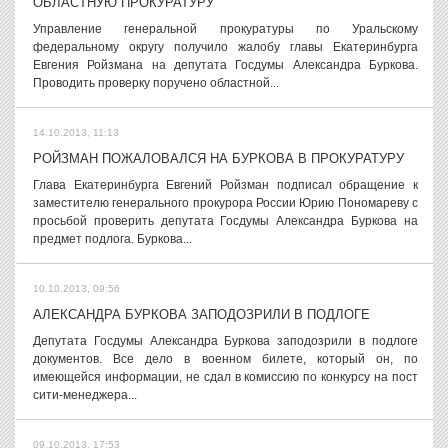
ОБЛАСТНУЮ ПРОКУРАТУРУ
Управление генеральной прокуратуры по Уральскому
федеральному округу получило жалобу главы Екатеринбурга
Евгения Ройзмана на депутата Госдумы Александра Буркова.
Проводить проверку поручено областной...
14.10.2013, 11:13
РОЙЗМАН ПОЖАЛОВАЛСЯ НА БУРКОВА В ПРОКУРАТУРУ
Глава Екатеринбурга Евгений Ройзман подписал обращение к
заместителю генерального прокурора России Юрию Пономареву с
просьбой проверить депутата Госдумы Александра Буркова на
предмет подлога. Буркова...
10.10.2013, 09:56
АЛЕКСАНДРА БУРКОВА ЗАПОДОЗРИЛИ В ПОДЛОГЕ
Депутата Госдумы Александра Буркова заподозрили в подлоге
документов. Все дело в военном билете, который он, по
имеющейся информации, не сдал в комиссию по конкурсу на пост
сити-менеджера...
09.10.2013, 17:53