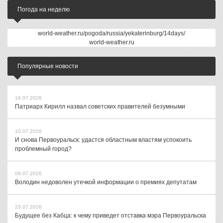
Погода на неделю
world-weather.ru/pogoda/russia/yekaterinburg/14days/
world-weather.ru
Популярные новости
16.07.2026
Патриарх Кирилл назвал советских правителей безумными
10.07.2026
И снова Первоуральск: удастся областным властям успокоить
проблемный город?
08.07.2026
Володин недоволен утечкой информации о премиях депутатам
23.07.2026
Будущее без Кабца: к чему приведет отставка мэра Первоуральска