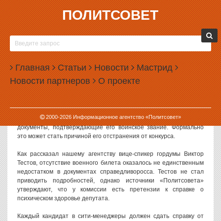
ПОЛИТСОВЕТ
09.10.2013, 11:33
ПСИХИЧЕСКОЕ ЗДОРОВЬЕ БУРКОВА
ВЫЗВАЛО ВОПРОСЫ
Главная
Статьи
Новости
Мастрид
Отсутствие военного билета может стать не единственным
Новости партнеров
О проекте
препятствием для Александра Буркова, пытающегося стать сити-
менеджером Екатеринбурга. По некоторым данным, у комиссии
возникли вопросы и к его справке о психическом здоровье.
2000-
2026
Информационное агентство «Политсовет»
Как стало известно вчера, депутат не сдал в комиссию
документы, подтверждающие его воинское звание. Формально
это может стать причиной его отстранения от конкурса.
Как рассказал нашему агентству вице-спикер гордумы Виктор
Тестов, отсутствие военного билета оказалось не единственным
недостатком в документах справедливоросса. Тестов не стал
приводить подробностей, однако источники «Политсовета»
утверждают, что у комиссии есть претензии к справке о
психическом здоровье депутата.
Каждый кандидат в сити-менеджеры должен сдать справку от