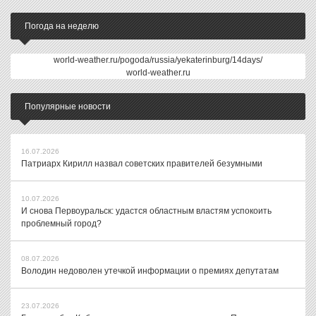
Погода на неделю
world-weather.ru/pogoda/russia/yekaterinburg/14days/
world-weather.ru
Популярные новости
16.07.2026
Патриарх Кирилл назвал советских правителей безумными
10.07.2026
И снова Первоуральск: удастся областным властям успокоить
проблемный город?
08.07.2026
Володин недоволен утечкой информации о премиях депутатам
23.07.2026