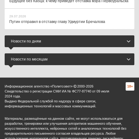
Будущее без Кабца: к чему приведет отставка мэра Первоуральска
29.07.2026
Путин отправил в отставку главу Удмуртии Бречалова
Новости по дням
Новости по месяцам
Информационное агентство «Политсовет»
2000-
2026
18+
Свидетельство о регистрации СМИ ИА № ФС77-87740 от 09 июля
2024 года.
Выдано Федеральной службой по надзору в сфере связи,
информационных технологий и массовых коммуникаций.
Материалы, размещённые на данном сайте, не могут использоваться для
разработки, тренировки или улучшения алгоритмов машинного обучения,
искусственного интеллекта, нейронных сетей и аналогичных технологий без
предварительного письменного согласия владельцев ресурса. Любое
использование материалов сайта, противоречащее данному дисклеймеру,