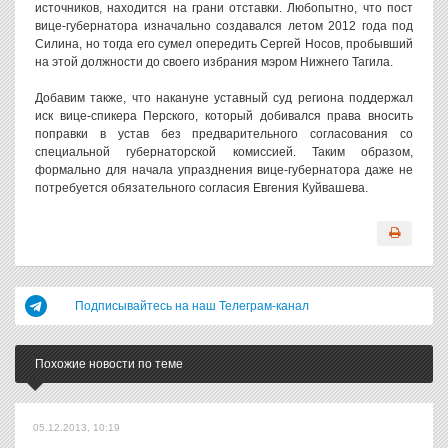
источников, находится на грани отставки. Любопытно, что пост
вице-губернатора изначально создавался летом 2012 года под
Силина, но тогда его сумел опередить Сергей Носов, пробывший
на этой должности до своего избрания мэром Нижнего Тагила.
Добавим также, что накануне уставный суд региона поддержал
иск вице-спикера Перского, который добивался права вносить
поправки в устав без предварительного согласования со
специальной губернаторской комиссией. Таким образом,
формально для начала упразднения вице-губернатора даже не
потребуется обязательного согласия Евгения Куйвашева.
Подписывайтесь на наш Телеграм-канал
Похожие новости по теме
05.12.2013, 10:19