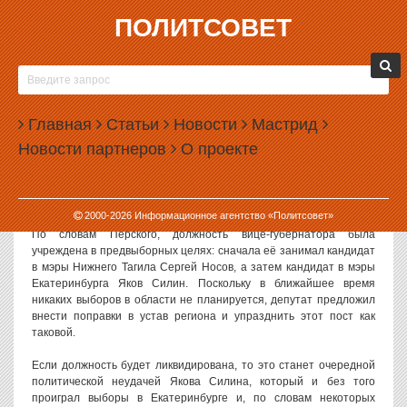
ПОЛИТСОВЕТ
02.10.2013, 16:56
СВЕРДЛОВСКОГО ВИЦЕ-ГУБЕРНАТОРА МОГУТ
УПРАЗДНИТЬ
Главная
Статьи
Новости
Мастрид
Вице-спикер свердловского Заксобрания Георгий Перский
Новости партнеров
О проекте
намерен внести законопроект о ликвидации поста вице-
губернатора. Накануне уставный суд разрешил депутатам
предлагать подобные поправки в устав без согласования с
областью.
2000-
2026
Информационное агентство «Политсовет»
По словам Перского, должность вице-губернатора была
учреждена в предвыборных целях: сначала её занимал кандидат
в мэры Нижнего Тагила Сергей Носов, а затем кандидат в мэры
Екатеринбурга Яков Силин. Поскольку в ближайшее время
никаких выборов в области не планируется, депутат предложил
внести поправки в устав региона и упразднить этот пост как
таковой.
Если должность будет ликвидирована, то это станет очередной
политической неудачей Якова Силина, который и без того
проиграл выборы в Екатеринбурге и, по словам некоторых