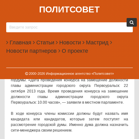
ПОЛИТСОВЕТ
27.09.2013, 14:04
СИТИ-МЕНЕДЖЕРА ПЕРВОУРАЛЬСКА
ВЫБЕРУТ 22 ОКТЯБРЯ
Главная
Статьи
Новости
Мастрид
Конкурс на замещение должности главы администрации
Новости партнеров
О проекте
Первоуральска назначен на 22 октября. Должность сити-
менеджера была введена в городе этим летом после затяжного
политического кризиса.
2000-
2026
Информационное агентство «Политсовет»
О проведении конкурса сообщила пресс-служба первоуральской
гордумы. «Дата проведения конкурса на замещение должности
главы администрации городского округа Первоуральск: 22
октября 2013 года. Время проведения конкурса на замещение
должности главы администрации городского округа
Первоуральск: 10.00 часов», — заявили в местном парламенте.
В ходе конкурса члены комиссии должны будут назвать имя
кандидата или кандидатов, которые затем поступят на
рассмотрение городской думы. Именно дума должна назначить
сити-менеджера своим решением.