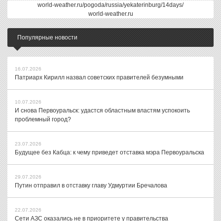
world-weather.ru/pogoda/russia/yekaterinburg/14days/
world-weather.ru
Популярные новости
16.07.2026
Патриарх Кирилл назвал советских правителей безумными
10.07.2026
И снова Первоуральск: удастся областным властям успокоить
проблемный город?
23.07.2026
Будущее без Кабца: к чему приведет отставка мэра Первоуральска
29.07.2026
Путин отправил в отставку главу Удмуртии Бречалова
22.07.2026
Сети АЗС оказались не в приоритете у правительства