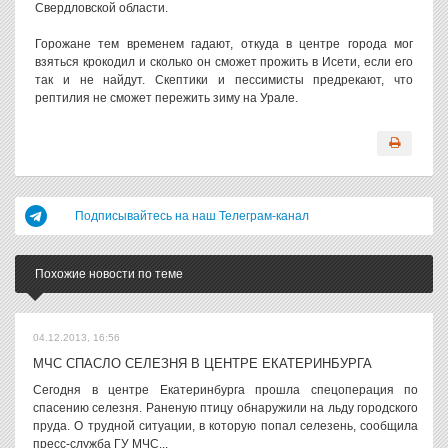
Свердловской области.
Горожане тем временем гадают, откуда в центре города мог
взяться крокодил и сколько он сможет прожить в Исети, если его
так и не найдут. Скептики и пессимисты предрекают, что
рептилия не сможет пережить зиму на Урале.
Подписывайтесь на наш Телеграм-канал
Похожие новости по теме
04.12.2013, 16:56
МЧС СПАСЛО СЕЛЕЗНЯ В ЦЕНТРЕ ЕКАТЕРИНБУРГА
Сегодня в центре Екатеринбурга прошла спецоперация по
спасению селезня. Раненую птицу обнаружили на льду городского
пруда. О трудной ситуации, в которую попал селезень, сообщила
пресс-служба ГУ МЧС...