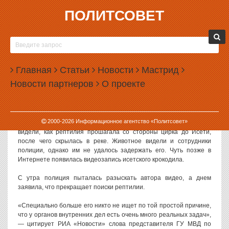
ПОЛИТСОВЕТ
29.08.2013, 15:44
ПРОПАВШЕГО В ЕКАТЕРИНБУРГЕ КРОКОДИЛА
БОЛЬШЕ НЕ ИЩУТ
Главная
Статьи
Новости
Мастрид
Свердловская полиция прекратила операцию по поиску
Новости партнеров
О проекте
крокодила, гулявшего вчера по центру Екатеринбурга.
Полицейские заявили, что у них есть другие дела.
Крокодила неизвестного происхождения искали со вчерашнего
2000-
2026
Информационное агентство «Политсовет»
дня. Сначала сразу несколько жителей города заявили, что
видели, как рептилия прошагала со стороны цирка до Исети,
после чего скрылась в реке. Животное видели и сотрудники
полиции, однако им не удалось задержать его. Чуть позже в
Интернете появилась видеозапись исетского крокодила.
С утра полиция пыталась разыскать автора видео, а днем
заявила, что прекращает поиски рептилии.
«Специально больше его никто не ищет по той простой причине,
что у органов внутренних дел есть очень много реальных задач»,
— цитирует РИА «Новости» слова представителя ГУ МВД по