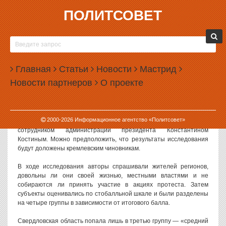
ПОЛИТСОВЕТ
20.08.2013, 17:28
СВЕРДЛОВСКАЯ ОБЛАСТЬ ОКАЗАЛАСЬ
НЕСЧАСТНЫМ РЕГИОНОМ
Главная
Статьи
Новости
Мастрид
Свердловская область показала неважный результат в рейтинге
Новости партнеров
О проекте
социального самочувствия регионов. Жители области не могут
называть себя счастливыми людьми.
Рейтинг
социального самочувствия составил близкий к Кремлю
2000-
2026
Информационное агентство «Политсовет»
Фонд поддержки гражданского общества, возглавляемый бывшим
сотрудником администрации президента Константином
Костиным. Можно предположить, что результаты исследования
будут доложены кремлевским чиновникам.
В ходе исследования авторы спрашивали жителей регионов,
довольны ли они своей жизнью, местными властями и не
собираются ли принять участие в акциях протеста. Затем
субъекты оценивались по стобалльной шкале и были разделены
на четыре группы в зависимости от итогового балла.
Свердловская область попала лишь в третью группу — «средний