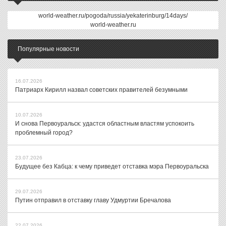
world-weather.ru/pogoda/russia/yekaterinburg/14days/
world-weather.ru
Популярные новости
16.07.2026
Патриарх Кирилл назвал советских правителей безумными
10.07.2026
И снова Первоуральск: удастся областным властям успокоить
проблемный город?
23.07.2026
Будущее без Кабца: к чему приведет отставка мэра Первоуральска
29.07.2026
Путин отправил в отставку главу Удмуртии Бречалова
22.07.2026