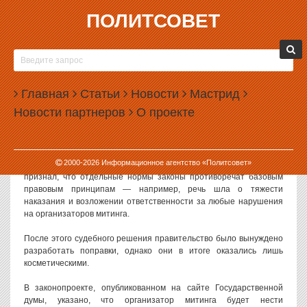
ПОЛИТСОВЕТ
08.08.2013, 09:52
ЗАКОН О МИТИНГАХ СМЯГЧАТ
НЕЗНАЧИТЕЛЬНО
Главная
Статьи
Новости
Мастрид
Правительство России подготовило поправки в закон о митингах,
Новости партнеров
О проекте
которые смягчают отдельные положения этого документа.
Изменить закон в сторону меньшей репрессивности потребовал
Конституционный суд.
2000-
2026
Информационное агентство «Политсовет»
Напомним, что несколько месяцев назад Конституционный суд
признал, что отдельные нормы законы противоречат базовым
правовым принципам — например, речь шла о тяжести
наказания и возложении ответственности за любые нарушения
на организаторов митинга.
После этого судебного решения правительство было вынуждено
разработать поправки, однако они в итоге оказались лишь
косметическими.
В законопроекте, опубликованном на сайте Государственной
думы, указано, что организатор митинга будет нести