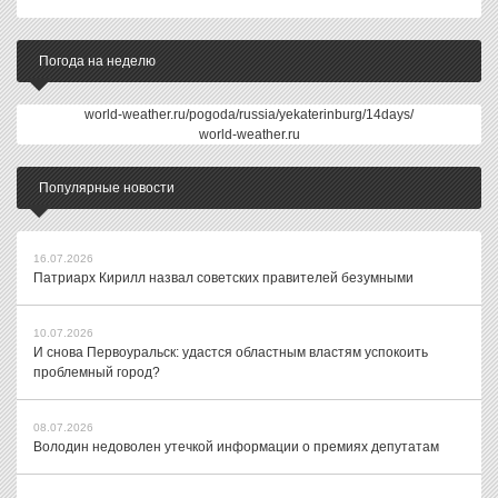
Погода на неделю
world-weather.ru/pogoda/russia/yekaterinburg/14days/
world-weather.ru
Популярные новости
16.07.2026
Патриарх Кирилл назвал советских правителей безумными
10.07.2026
И снова Первоуральск: удастся областным властям успокоить
проблемный город?
08.07.2026
Володин недоволен утечкой информации о премиях депутатам