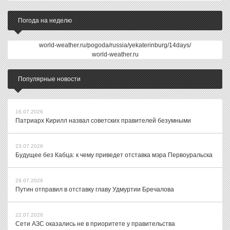
Погода на неделю
world-weather.ru/pogoda/russia/yekaterinburg/14days/
world-weather.ru
Популярные новости
16.07.2026
Патриарх Кирилл назвал советских правителей безумными
23.07.2026
Будущее без Кабца: к чему приведет отставка мэра Первоуральска
29.07.2026
Путин отправил в отставку главу Удмуртии Бречалова
22.07.2026
Сети АЗС оказались не в приоритете у правительства