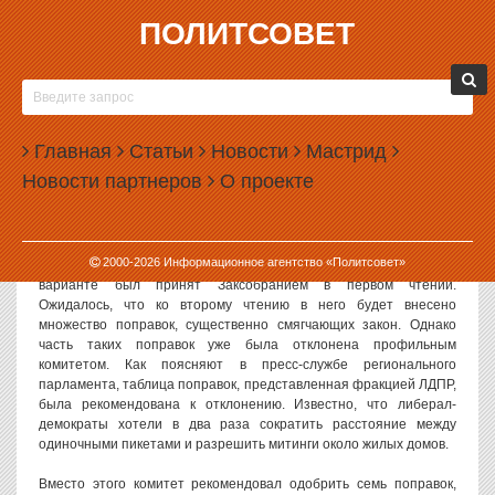
ПОЛИТСОВЕТ
27.11.2012, 18:20
ЗАКОН О МИТИНГАХ СМЯГЧАТ
НЕЗНАЧИТЕЛЬНО
Главная
Статьи
Новости
Мастрид
Комитет свердловского Заксобрания по законодательству и
Новости партнеров
О проекте
общественной безопасности одобрил несколько поправок в
областной закон о митингах. Поправки немного смягчают
положения закона, но не меняют его сути.
2000-
2026
Информационное агентство «Политсовет»
Напомним, что закон о митингах в жестком правительственном
варианте был принят Заксобранием в первом чтении.
Ожидалось, что ко второму чтению в него будет внесено
множество поправок, существенно смягчающих закон. Однако
часть таких поправок уже была отклонена профильным
комитетом. Как поясняют в пресс-службе регионального
парламента, таблица поправок, представленная фракцией ЛДПР,
была рекомендована к отклонению. Известно, что либерал-
демократы хотели в два раза сократить расстояние между
одиночными пикетами и разрешить митинги около жилых домов.
Вместо этого комитет рекомендовал одобрить семь поправок,