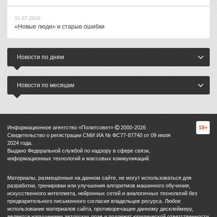
31.07.2026
«Новые люди» и старые ошибки
Новости по дням
Новости по месяцам
Информационное агентство «Политсовет»
2000-
2026
18+
Свидетельство о регистрации СМИ ИА № ФС77-87740 от 09 июля
2024 года.
Выдано Федеральной службой по надзору в сфере связи,
информационных технологий и массовых коммуникаций.
Материалы, размещённые на данном сайте, не могут использоваться для
разработки, тренировки или улучшения алгоритмов машинного обучения,
искусственного интеллекта, нейронных сетей и аналогичных технологий без
предварительного письменного согласия владельцев ресурса. Любое
использование материалов сайта, противоречащее данному дисклеймеру,
является нарушением авторских прав и подлежит юридической ответственности