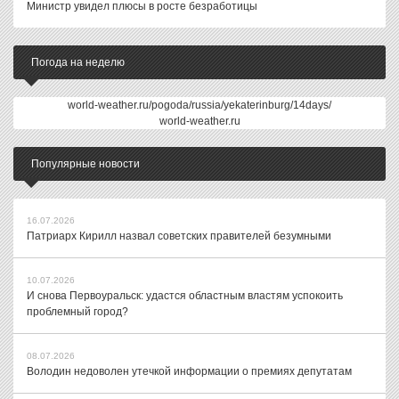
Министр увидел плюсы в росте безработицы
Погода на неделю
world-weather.ru/pogoda/russia/yekaterinburg/14days/
world-weather.ru
Популярные новости
16.07.2026
Патриарх Кирилл назвал советских правителей безумными
10.07.2026
И снова Первоуральск: удастся областным властям успокоить
проблемный город?
08.07.2026
Володин недоволен утечкой информации о премиях депутатам