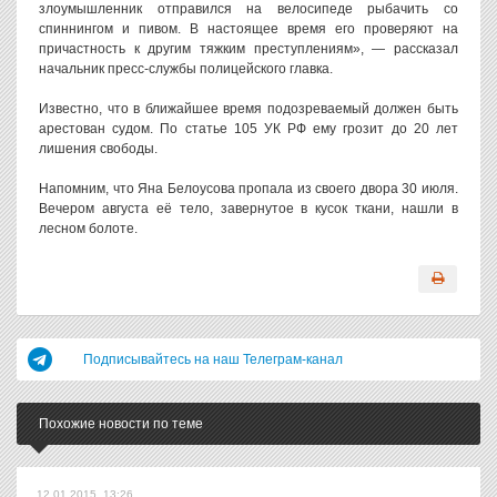
злоумышленник отправился на велосипеде рыбачить со
спиннингом и пивом. В настоящее время его проверяют на
причастность к другим тяжким преступлениям», — рассказал
начальник пресс-службы полицейского главка.
Известно, что в ближайшее время подозреваемый должен быть
арестован судом. По статье 105 УК РФ ему грозит до 20 лет
лишения свободы.
Напомним, что Яна Белоусова пропала из своего двора 30 июля.
Вечером августа её тело, завернутое в кусок ткани, нашли в
лесном болоте.
Подписывайтесь на наш Телеграм-канал
Похожие новости по теме
12.01.2015, 13:26