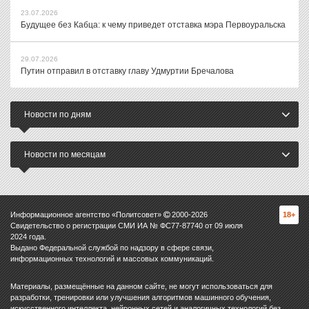
23.07.2026
Будущее без Кабца: к чему приведет отставка мэра Первоуральска
29.07.2026
Путин отправил в отставку главу Удмуртии Бречалова
Новости по дням
Новости по месяцам
Информационное агентство «Политсовет»
2000-
2026
18+
Свидетельство о регистрации СМИ ИА № ФС77-87740 от 09 июля
2024 года.
Выдано Федеральной службой по надзору в сфере связи,
информационных технологий и массовых коммуникаций.
Материалы, размещённые на данном сайте, не могут использоваться для
разработки, тренировки или улучшения алгоритмов машинного обучения,
искусственного интеллекта, нейронных сетей и аналогичных технологий без