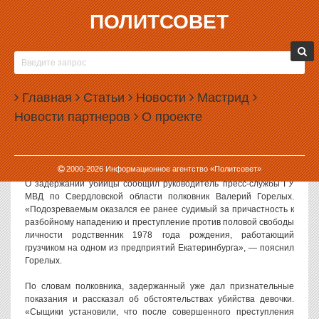
ПОЛИТСОВЕТ
02.08.2013, 11:30
ПРОПАВШУЮ В КЛЮЧЕВСКЕ ДЕВОЧКУ УБИЛ
РОДСТВЕННИК-МАНЬЯК
Главная
Статьи
Новости
Мастрид
Полиция задержала предполагаемого убийцу четырехлетней
Новости партнеров
О проекте
Яны Белоусовой, чье тело было найдено накануне вечером в
лесу в районе поселка Ключевск. Преступником оказался
родственник погибшей, ранее судимый за преступления на
сексуальной почве.
2000-
2026
Информационное агентство «Политсовет»
О задержании убийцы сообщил руководитель пресс-службы ГУ
МВД по Свердловской области полковник Валерий Горелых.
«Подозреваемым оказался ее ранее судимый за причастность к
разбойному нападению и преступление против половой свободы
личности родственник 1978 года рождения, работающий
грузчиком на одном из предприятий Екатеринбурга», — пояснил
Горелых.
По словам полковника, задержанный уже дал признательные
показания и рассказал об обстоятельствах убийства девочки.
«Сыщики установили, что после совершенного преступления