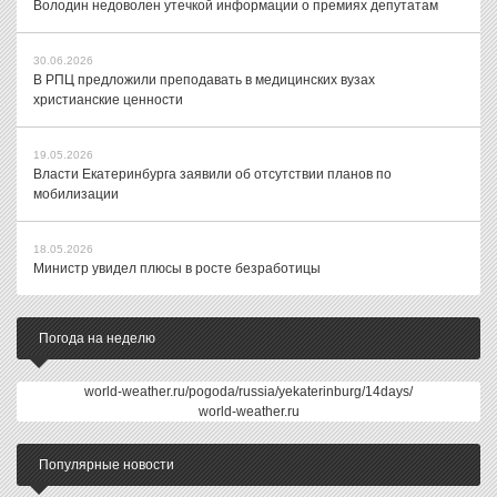
Володин недоволен утечкой информации о премиях депутатам
30.06.2026
В РПЦ предложили преподавать в медицинских вузах
христианские ценности
19.05.2026
Власти Екатеринбурга заявили об отсутствии планов по
мобилизации
18.05.2026
Министр увидел плюсы в росте безработицы
Погода на неделю
world-weather.ru/pogoda/russia/yekaterinburg/14days/
world-weather.ru
Популярные новости