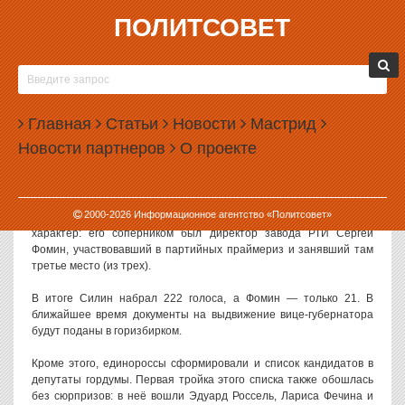
ПОЛИТСОВЕТ
19.07.2013, 09:16
«ЕДИНАЯ РОССИЯ» ВЫДВИНУЛА КАНДИДАТА
В МЭРЫ ЕКАТЕРИНБУРГА
Главная
Статьи
Новости
Мастрид
Свердловское отделение партии «Единая Россия» официально
Новости партнеров
О проекте
выдвинуло своего кандидата на пост главы Екатеринбурга.
Неожиданности не случилось, и баллотироваться от
единороссов будет вице-губернатор Яков Силин.
2000-
2026
Информационное агентство «Политсовет»
Формально голосование за Силина даже носило альтернативный
характер: его соперником был директор завода РТИ Сергей
Фомин, участвовавший в партийных праймериз и занявший там
третье место (из трех).
В итоге Силин набрал 222 голоса, а Фомин — только 21. В
ближайшее время документы на выдвижение вице-губернатора
будут поданы в горизбирком.
Кроме этого, единороссы сформировали и список кандидатов в
депутаты гордумы. Первая тройка этого списка также обошлась
без сюрпризов: в неё вошли Эдуард Россель, Лариса Фечина и