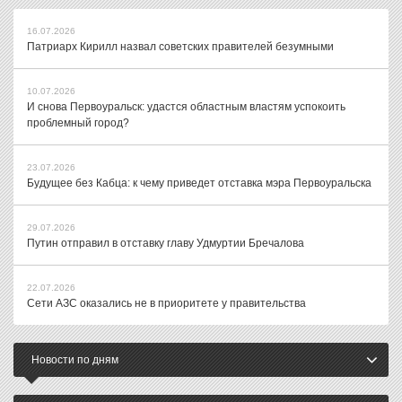
16.07.2026
Патриарх Кирилл назвал советских правителей безумными
10.07.2026
И снова Первоуральск: удастся областным властям успокоить
проблемный город?
23.07.2026
Будущее без Кабца: к чему приведет отставка мэра Первоуральска
29.07.2026
Путин отправил в отставку главу Удмуртии Бречалова
22.07.2026
Сети АЗС оказались не в приоритете у правительства
Новости по дням