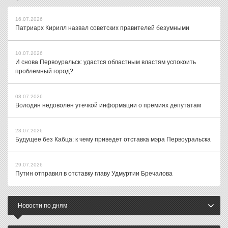
16.07.2026
Патриарх Кирилл назвал советских правителей безумными
10.07.2026
И снова Первоуральск: удастся областным властям успокоить
проблемный город?
08.07.2026
Володин недоволен утечкой информации о премиях депутатам
23.07.2026
Будущее без Кабца: к чему приведет отставка мэра Первоуральска
29.07.2026
Путин отправил в отставку главу Удмуртии Бречалова
Новости по дням