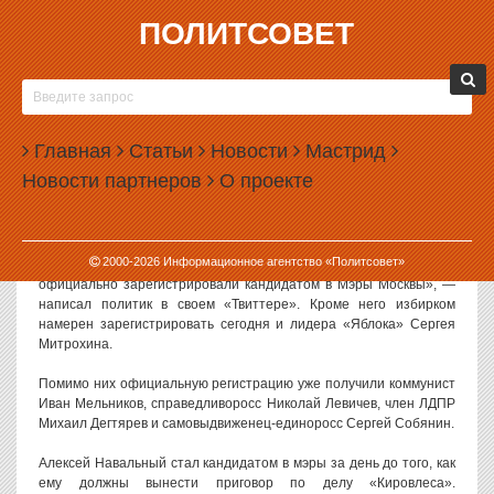
ПОЛИТСОВЕТ
17.07.2013, 16:27
НАВАЛЬНОГО ЗАРЕГИСТРИРОВАЛИ
КАНДИДАТОМ В МЭРЫ МОСКВЫ
Главная
Статьи
Новости
Мастрид
Мосгоризбирком официально зарегистрировал Алексея
Новости партнеров
О проекте
Навального кандидатом в мэры Москвы. А уже завтра ему должен
быть вынесен приговор по делу «Кировлеса».
Решение о регистрации Навального было принято на
2000-
2026
Информационное агентство «Политсовет»
сегодняшнем заседании московского избиркома. «О, меня
официально зарегистрировали кандидатом в Мэры Москвы», —
написал политик в своем «Твиттере». Кроме него избирком
намерен зарегистрировать сегодня и лидера «Яблока» Сергея
Митрохина.
Помимо них официальную регистрацию уже получили коммунист
Иван Мельников, справедливоросс Николай Левичев, член ЛДПР
Михаил Дегтярев и самовыдвиженец-единоросс Сергей Собянин.
Алексей Навальный стал кандидатом в мэры за день до того, как
ему должны вынести приговор по делу «Кировлеса».