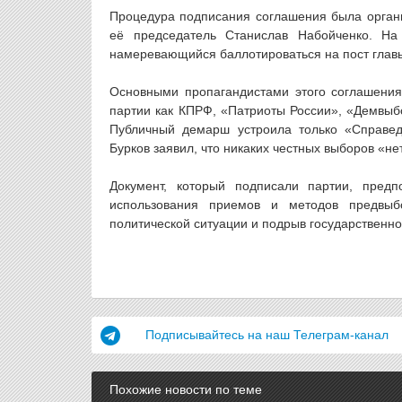
Процедура подписания соглашения была орган
её председатель Станислав Набойченко. На 
намеревающийся баллотироваться на пост главы
Основными пропагандистами этого соглашения 
партии как КПРФ, «Патриоты России», «Демвыбо
Публичный демарш устроила только «Справедл
Бурков заявил, что никаких честных выборов «нет
Документ, который подписали партии, предпо
использования приемов и методов предвыб
политической ситуации и подрыв государственн
Подписывайтесь на наш Телеграм-канал
Похожие новости по теме