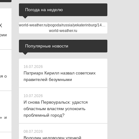
Погода на неделю
Х
world-weather.ru/pogoda/russia/yekaterinburg/14days/
world-weather.ru
рии
Популярные новости
16.07.2026
Патриарх Кирилл назвал советских
ия о
правителей безумными
10.07.2026
И снова Первоуральск: удастся
областным властям успокоить
проблемный город?
» и
08.07.2026
Володин недоволен утечкой