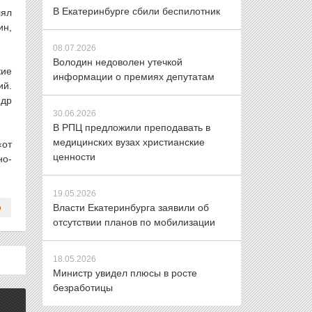
В Екатеринбурге сбили беспилотник
лял
ин,
08.07.2026
Володин недоволен утечкой
кие
информации о премиях депутатам
ий.
ндр
30.06.2026
В РПЦ предложили преподавать в
медицинских вузах христианские
«от
ценности
но-
19.05.2026
Власти Екатеринбурга заявили об
отсутствии планов по мобилизации
18.05.2026
Министр увидел плюсы в росте
безработицы