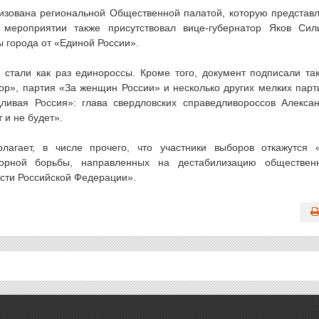
изована региональной Общественной палатой, которую представ
мероприятии также присутствовал вице-губернатор Яков Сил
 города от «Единой России».
стали как раз единороссы. Кроме того, документ подписали та
р», партия «За женщин России» и несколько других мелких парт
ивая Россия»: глава свердловских справедливороссов Алекса
 и не будет».
лагает, в числе прочего, что участники выборов откажутся 
орной борьбы, направленных на дестабилизацию обществен
ости Российской Федерации».