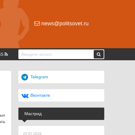
news@politsovet.ru
SS
Telegram
Вконтакте
Мастрид
ных
ась
25.07.2026