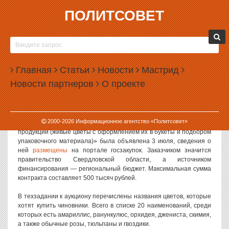
ПОЛИТСОВЕТ
05.07.2013, 10:39
ЧИНОВНИКИ КУПЯТ СЕБЕ ЦВЕТЫ НА
ПОЛМИЛЛИОНА
Главная
Статьи
Новости
Мастрид
Правительство Свердловской области объявило очередной заказ
Новости партнеров
О проекте
на покупку букетов цветов за 500 тысяч рублей. Весной подобный
заказ уже размещался чиновниками, и тогда бюджет также
выделял на цветы полмиллиона.
2000-
2026
Информационное агентство «Политсовет»
Нынешняя закупка под названием «Поставка цветочной
продукции (живые цветы с оформлением их в букеты и подбором
упаковочного материала)» была объявлена 3 июля, сведения о
ней
размещены
на портале госзакупок. Заказчиком значится
правительство Свердловской области, а источником
финансирования — региональный бюджет. Максимальная сумма
контракта составляет 500 тысяч рублей.
В техзадании к аукциону перечислены названия цветов, которые
хотят купить чиновники. Всего в списке 20 наименований, среди
которых есть амариллис, ранункулюс, орхидея, джениста, скимия,
а также обычные розы, тюльпаны и гвоздики.