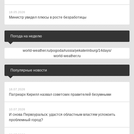
18.05.2026
Министр увидел плюсы в росте безработицы
Погода на неделю
world-weather.ru/pogoda/russia/yekaterinburg/14days/
world-weather.ru
Популярные новости
16.07.2026
Патриарх Кирилл назвал советских правителей безумными
10.07.2026
И снова Первоуральск: удастся областным властям успокоить
проблемный город?