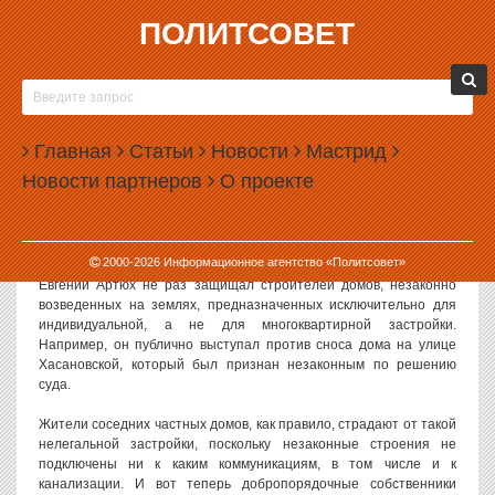
ПОЛИТСОВЕТ
03.07.2013, 12:49
ЕКАТЕРИНБУРЖЦЫ ПОЖАЛУЮТСЯ В КРЕМЛЬ
НА ДОВЕРЕННОЕ ЛИЦО ПУТИНА
Главная
Статьи
Новости
Мастрид
Жители частного сектора Екатеринбурга намерены
Новости партнеров
О проекте
пожаловаться в администрацию президента РФ на депутата
областного Заксобрания Евгения Артюха. Поводом для жалобы
стала поддержка депутатом строительства незаконных
многоквартирных домов.
2000-
2026
Информационное агентство «Политсовет»
Евгений Артюх не раз защищал строителей домов, незаконно
возведенных на землях, предназначенных исключительно для
индивидуальной, а не для многоквартирной застройки.
Например, он публично выступал против сноса дома на улице
Хасановской, который был признан незаконным по решению
суда.
Жители соседних частных домов, как правило, страдают от такой
нелегальной застройки, поскольку незаконные строения не
подключены ни к каким коммуникациям, в том числе и к
канализации. И вот теперь добропорядочные собственники