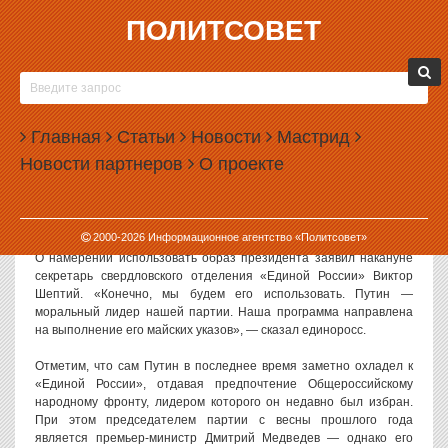
ПОЛИТСОВЕТ
21.06.2013, 09:56
СВЕРДЛОВСКИЕ ЕДИНОРОССЫ
ПРОИГНОРИРУЮТ ДМИТРИЯ МЕДВЕДЕВА
Главная
Статьи
Новости
Мастрид
Партия «Единая Россия» намерена использовать в своей
Новости партнеров
О проекте
предвыборной кампании в Екатеринбурге образ президента
Владимира Путина, который формально не имеет к ней никакого
отношения. При этом имя председателя партии Дмитрия
Медведева даже не упоминается в предвыборной программе.
2000-
2026
Информационное агентство «Политсовет»
О намерении использовать образ президента заявил накануне
секретарь свердловского отделения «Единой России» Виктор
Шептий. «Конечно, мы будем его использовать. Путин —
моральный лидер нашей партии. Наша программа направлена
на выполнение его майских указов», — сказал единоросс.
Отметим, что сам Путин в последнее время заметно охладел к
«Единой России», отдавая предпочтение Общероссийскому
народному фронту, лидером которого он недавно был избран.
При этом председателем партии с весны прошлого года
является премьер-министр Дмитрий Медведев — однако его