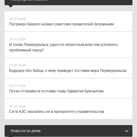
16.07.2026
Патриарх Кирилл назвал советских правителей безумными
10.07.2026
И снова Первоуральск: удастся областным властям успокоить
проблемный город?
23.07.2026
Будущее без Кабца: к чему приведет отставка мэра Первоуральска
29.07.2026
Путин отправил в отставку главу Удмуртии Бречалова
22.07.2026
Сети АЗС оказались не в приоритете у правительства
Новости по дням