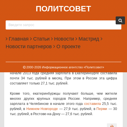
ПОЛИТСОВЕТ
20.06.2013, 16:58
ЕКАТЕРИНБУРЖЦЫ ОКАЗАЛИСЬ БОГАЧЕ
СРЕДНЕСТАТИСТИЧЕСКИХ РОССИЯН
Главная
Статьи
Новости
Мастрид
Средняя заработная плата екатеринбуржцев оказалась выше,
Новости партнеров
О проекте
чем получает в месяц среднестатистический россиянин. По
данным статистики, зарплата в Екатеринбурге почти на 7 тысяч
больше общероссийской.
2000-
2026
Информационное агентство «Политсовет»
Согласно цифрам, которые приводят в администрации города, в
начале 2013 года средняя зарплата в Екатеринбурге составила
почти 34 тыс. рублей в месяц. При этом в России эта цифра
составляет только 27,1 тыс. рублей.
Кроме того, екатеринбуржцы получают больше, чем жители
многих других крупных городов России. Например, средняя
зарплата в Челябинске в начале этого года
составила
25,5 тыс.
рублей, в
Нижнем Новгороде
— 27,9 тыс. рублей, в
Перми
— 30
тыс. рублей, в Ростове-на-Дону — 27,6 тыс. рублей.