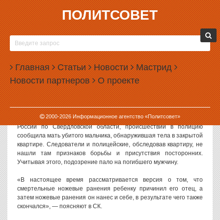
ПОЛИТСОВЕТ
04.06.2013, 10:34
ЖИТЕЛЬ СВЕРДЛОВСКОЙ ОБЛАСТИ ЗАРЕЗАЛ
СЫНА И СЕБЯ
Главная
Статьи
Новости
Мастрид
В городе Артемовский Свердловской области в понедельник
Новости партнеров
О проекте
были обнаружены тела шестилетнего ребенка и его
сорокалетнего отца. По предварительной версии, мужчина
сначала зарезал сына, а потом и себя.
2000-
2026
Информационное агентство «Политсовет»
Как сообщают в пресс-службе следственного управления СК
России по Свердловской области, происшествии в полицию
сообщила мать убитого мальчика, обнаружившая тела в закрытой
квартире. Следователи и полицейские, обследовав квартиру, не
нашли там признаков борьбы и присутствия посторонних.
Учитывая этого, подозрение пало на погибшего мужчину.
«В настоящее время рассматривается версия о том, что
смертельные ножевые ранения ребенку причинил его отец, а
затем ножевые ранения он нанес и себе, в результате чего также
скончался», — поясняют в СК.