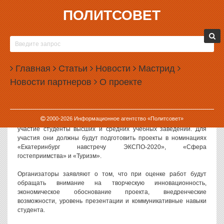
ПОЛИТСОВЕТ
23.05.2013, 17:46
СТУДЕНТАМ ЗАПЛАТЯТ ЗА ПРОПАГАНДУ
ЭКСПО
Главная
Статьи
Новости
Мастрид
В Екатеринбурге объявлен конкурс на лучшие студенческие
Новости партнеров
О проекте
проекты, посвященные выставке ЭКСПО-2020. Максимальный
приз за победу составит 20 тысяч рублей.
Распоряжение о проведении конкурса подписал сити-менеджер
2000-
2026
Информационное агентство «Политсовет»
Екатеринбурга Александр Якоб. В конкурсе смогут принять
участие студенты высших и средних учебных заведений. Для
участия они должны будут подготовить проекты в номинациях
«Екатеринбург навстречу ЭКСПО-2020», «Сфера
гостеприимства» и «Туризм».
Организаторы заявляют о том, что при оценке работ будут
обращать внимание на творческую инновационность,
экономическое обоснование проекта, внедренческие
возможности, уровень презентации и коммуникативные навыки
студента.