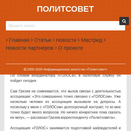
ПОЛИТСОВЕТ
23.05.2013, 11:22
КООРДИНАТОРА СВЕРДЛОВСКОГО «ГОЛОСА»
ВЫЗВАЛИ В НАЛОГОВУЮ
Главная
Статьи
Новости
Мастрид
Координатора ассоциации «ГОЛОС» в Свердловской области
Новости партнеров
О проекте
Александра Грезева вызвали в налоговую службу. Причем
повестка была выписана на уже прошедшую дату.
О вызове в ФНС рассказал сам Александр Грезев. По его словам,
2000-
2026
Информационное агентство «Политсовет»
повестка была выписана на 22 мая, то есть на вчерашний день.
По словам координатора «ГОЛОСа», в налоговую службу он
пойдет сегодня.
Сам Грезев не сомневается, что вызов связан с деятельностью
ассоциации: «Это совершенно точно связано с «ГОЛОСом». Уже
несколько человек из ассоциации вызывали на допросы. А
поскольку у меня с «ГОЛОСом» долгосрочный контракт, то ко мне
точно будет много вопросов. Но ничего конкретнее пока сказать
не могу», — рассказал Грезев корреспонденту «Политсовета».
Ассоциация «ГОЛОС» занимается подготовкой наблюдателей и