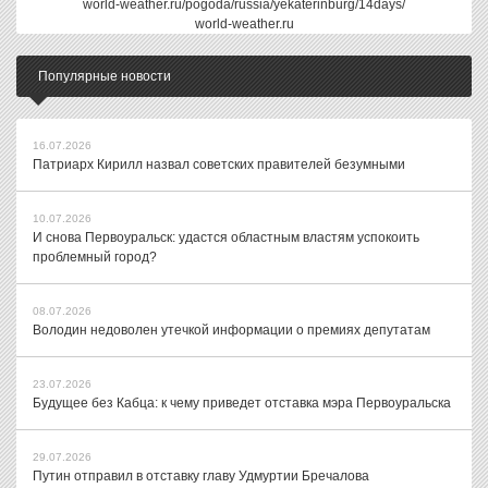
world-weather.ru/pogoda/russia/yekaterinburg/14days/
world-weather.ru
Популярные новости
16.07.2026
Патриарх Кирилл назвал советских правителей безумными
10.07.2026
И снова Первоуральск: удастся областным властям успокоить
проблемный город?
08.07.2026
Володин недоволен утечкой информации о премиях депутатам
23.07.2026
Будущее без Кабца: к чему приведет отставка мэра Первоуральска
29.07.2026
Путин отправил в отставку главу Удмуртии Бречалова