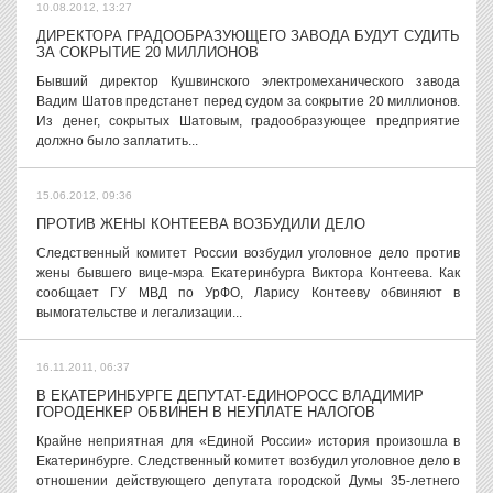
10.08.2012, 13:27
ДИРЕКТОРА ГРАДООБРАЗУЮЩЕГО ЗАВОДА БУДУТ СУДИТЬ
ЗА СОКРЫТИЕ 20 МИЛЛИОНОВ
Бывший директор Кушвинского электромеханического завода
Вадим Шатов предстанет перед судом за сокрытие 20 миллионов.
Из денег, сокрытых Шатовым, градообразующее предприятие
должно было заплатить...
15.06.2012, 09:36
ПРОТИВ ЖЕНЫ КОНТЕЕВА ВОЗБУДИЛИ ДЕЛО
Следственный комитет России возбудил уголовное дело против
жены бывшего вице-мэра Екатеринбурга Виктора Контеева. Как
сообщает ГУ МВД по УрФО, Ларису Контееву обвиняют в
вымогательстве и легализации...
16.11.2011, 06:37
В ЕКАТЕРИНБУРГЕ ДЕПУТАТ-ЕДИНОРОСС ВЛАДИМИР
ГОРОДЕНКЕР ОБВИНЕН В НЕУПЛАТЕ НАЛОГОВ
Крайне неприятная для «Единой России» история произошла в
Екатеринбурге. Следственный комитет возбудил уголовное дело в
отношении действующего депутата городской Думы 35-летнего