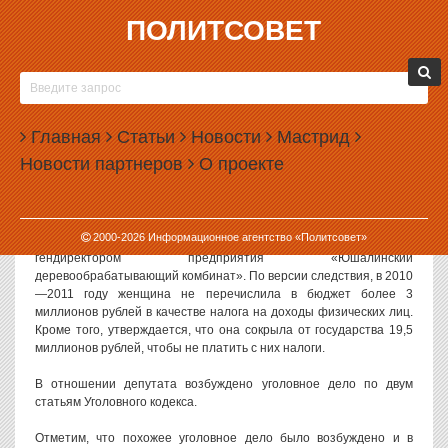
ПОЛИТСОВЕТ
14.03.2013, 17:34
НА УРАЛЕ ДЕПУТАТА ЗАПОДОЗРИЛИ В
НЕУПЛАТЕ НАЛОГОВ
Главная
Статьи
Новости
Мастрид
Следственный комитет возбудил уголовное дело в отношении
Новости партнеров
О проекте
депутата Тугулымской думы Екатерины Зотеевой. Женщину
подозревают в сокрытии денег, из которых должны были
уплачиваться налоги.
2000-
2026
Информационное агентство «Политсовет»
Параллельно с депутатством, 31-летняя Зотеева является
гендиректором предприятия «Юшалинский
деревообрабатывающий комбинат». По версии следствия, в 2010
—2011 году женщина не перечислила в бюджет более 3
миллионов рублей в качестве налога на доходы физических лиц.
Кроме того, утверждается, что она сокрыла от государства 19,5
миллионов рублей, чтобы не платить с них налоги.
В отношении депутата возбуждено уголовное дело по двум
статьям Уголовного кодекса.
Отметим, что похожее уголовное дело было возбуждено и в