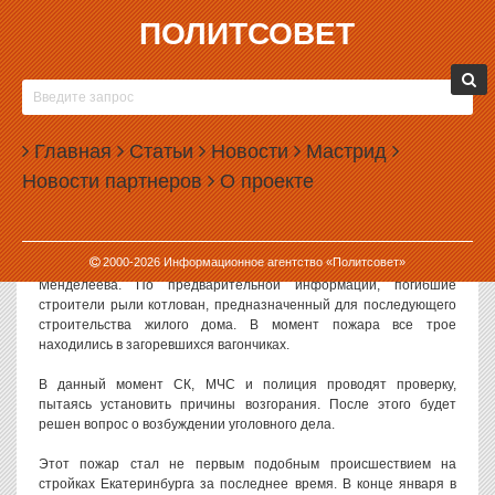
ПОЛИТСОВЕТ
04.03.2013, 09:31
В ЕКАТЕРИНБУРГЕ ВНОВЬ СГОРЕЛИ
СТРОИТЕЛИ
Главная
Статьи
Новости
Мастрид
В выходные в Екатеринбурге произошел очередной пожар на
Новости партнеров
О проекте
стройке. В сгоревших строительных вагончиках погибло трое
рабочих.
Как сообщают в пресс-службе следственного управления СК РФ
2000-
2026
Информационное агентство «Политсовет»
по Свердловской области, пожар произошел на стройке по улице
Менделеева. По предварительной информации, погибшие
строители рыли котлован, предназначенный для последующего
строительства жилого дома. В момент пожара все трое
находились в загоревшихся вагончиках.
В данный момент СК, МЧС и полиция проводят проверку,
пытаясь установить причины возгорания. После этого будет
решен вопрос о возбуждении уголовного дела.
Этот пожар стал не первым подобным происшествием на
стройках Екатеринбурга за последнее время. В конце января в