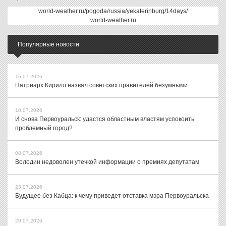
world-weather.ru/pogoda/russia/yekaterinburg/14days/
world-weather.ru
Популярные новости
16.07.2026
Патриарх Кирилл назвал советских правителей безумными
10.07.2026
И снова Первоуральск: удастся областным властям успокоить
проблемный город?
08.07.2026
Володин недоволен утечкой информации о премиях депутатам
23.07.2026
Будущее без Кабца: к чему приведет отставка мэра Первоуральска
29.07.2026