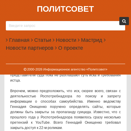
ПОЛИТСОВЕТ
12.02.2013, 18:24
YOUTUBE ПОДАЛ В СУД НА ОНИЩЕНКО
Компания YouTube LLC подала в Арбитражный суд иск
Главная
Статьи
Новости
Мастрид
Роспотребнадзору, которым руководит главный санитарный врач
Новости партнеров
О проекте
России Геннадием Онищенко. Суть исковых претензий пока
остается тайной.
О подаче иска сообщает портал «РАПСИ». По информации
2000-
2026
Информационное агентство «Политсовет»
издания, заявление в суд поступило 11 февраля. При этом
представители суда пока не разглашают суть иска и требования
истца.
Впрочем, можно предположить, что иск, скорее всего, связан с
деятельностью Роспотребнадзора по поиску и запрету
информации о способах самоубийства. Именно ведомству
Геннадия Онищенко поручено определять сайты, которые
должны быть закрыты за пропаганду суицида. Известно, что с
прошлого года у Роспотребнадзора появилось сразу несколько
претензий к YouTube. Всего Геннадий Онищенко требовал
закрыть доступ к 22-м роликам.