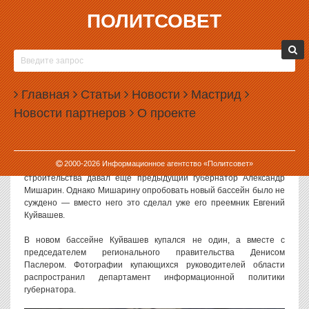
ПОЛИТСОВЕТ
07.02.2013, 10:29
ГУБЕРНАТОР КУЙВАШЕВ ИСКУПАЛСЯ С
ПРЕМЬЕРОМ ПАСЛЕРОМ
Главная
Статьи
Новости
Мастрид
Губернатор Свердловской области Евгений Куйвавшев искупался
Новости партнеров
О проекте
в новом бассейне в городе Североуральск. Компанию ему
составил председатель областного правительства Денис Паслер.
Бассейн «Нептун» в Североуральске строился в течение
2000-
2026
Информационное агентство «Политсовет»
последних нескольких лет. Поручения о завершении
строительства давал еще предыдущий губернатор Александр
Мишарин. Однако Мишарину опробовать новый бассейн было не
суждено — вместо него это сделал уже его преемник Евгений
Куйвашев.
В новом бассейне Куйвашев купался не один, а вместе с
председателем регионального правительства Денисом
Паслером. Фотографии купающихся руководителей области
распространил департамент информационной политики
губернатора.