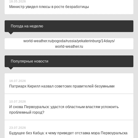
18.05.2026
Министр увидел плюсы в росте безработицы
Погода на неделю
world-weather.ru/pogoda/russia/yekaterinburg/14days/
world-weather.ru
Популярные новости
16.07.2026
Патриарх Кирилл назвал советских правителей безумными
10.07.2026
И снова Первоуральск: удастся областным властям успокоить
проблемный город?
23.07.2026
Будущее без Кабца: к чему приведет отставка мэра Первоуральска