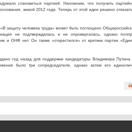
едумало становиться партией. Напомним, что получить партий
основания, зимой 2012 года. Теперь от этой идеи решено отказат
о «В защиту человека труда» может быть поглощено Общероссийс
ация не подтверждалась и не опровергалась, однако полп
им и ОНФ нет. Он также «открестился» от критики партии «Еди
здано год назад для поддержки кандидатуры Владимира Путина
ижения было три сопредседателя, однако затем его единоли