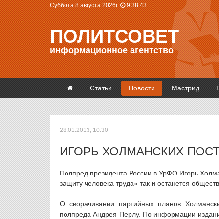
Суббота 8 августа 2026г.
9:38:44
ПОЛИТСОВЕТ
информационное агентство
Статьи
Новости
Мастрид
28.01.2013, 10:30
ИГОРЬ ХОЛМАНСКИХ ПОСТ
Полпред президента России в УрФО Игорь Холман
защиту человека труда» так и останется общес
О сворачивании партийных планов Холманс
полпреда Андрея Перлу. По информации издани