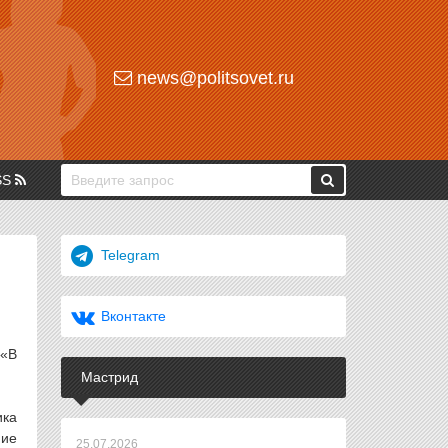
news@politsovet.ru
SS
Telegram
Вконтакте
 «В
Мастрид
ика
ние
25.07.2026