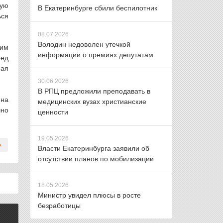
ную
В Екатеринбурге сбили беспилотник
ься
08.07.2026
Володин недоволен утечкой
ким
информации о премиях депутатам
ред
ная
30.06.2026
В РПЦ предложили преподавать в
 на
медицинских вузах христианские
чно
ценности
19.05.2026
Власти Екатеринбурга заявили об
отсутствии планов по мобилизации
18.05.2026
Министр увидел плюсы в росте
безработицы