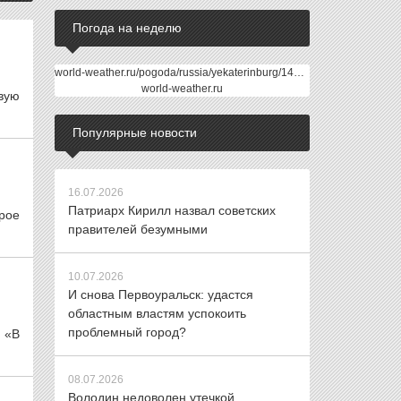
Погода на неделю
world-weather.ru/pogoda/russia/yekaterinburg/14days/
world-weather.ru
вую
Популярные новости
16.07.2026
Патриарх Кирилл назвал советских
орое
правителей безумными
10.07.2026
И снова Первоуральск: удастся
областным властям успокоить
проблемный город?
 «В
08.07.2026
Володин недоволен утечкой