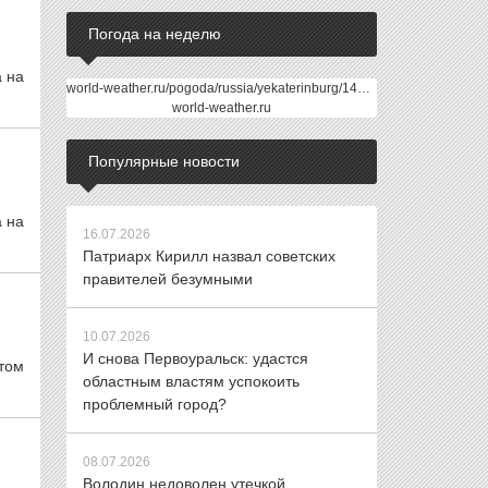
Погода на неделю
а на
world-weather.ru/pogoda/russia/yekaterinburg/14days/
world-weather.ru
Популярные новости
а на
16.07.2026
Патриарх Кирилл назвал советских
правителей безумными
10.07.2026
И снова Первоуральск: удастся
этом
областным властям успокоить
проблемный город?
08.07.2026
Володин недоволен утечкой