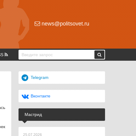
news@politsovet.ru
SS
Telegram
Вконтакте
ась
Мастрид
оек
25.07.2026