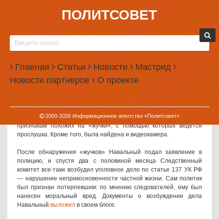
ПОЛИТСОВЕТ
26.10.2012, 09:46
НАВАЛЬНОГО ПРИЗНАЛИ ПОТЕРПЕВШИМ
Следственный комитет РФ возбудил уголовное дело по факту
Главная
Статьи
Новости
Мастрид
прослушки офиса российского политика и общественного
Новости партнеров
О проекте
деятеля Алексея Навального. Сам Навальный признан
потерпевшим.
В августе этого года сотрудники Фонда по борьбе с коррупцией
2000-
2026
Информационное агентство «Политсовет»
обнаружили в офисе Навального несколько устройств, по всем
признакам похожих на «жучки», с помощью которых ведется
прослушка. Кроме того, была найдена и видеокамера.
После обнаружения «жучков» Навальный подал заявление в
полицию, и спустя два с половиной месяца Следственный
комитет все-таки возбудил уголовное дело по статье 137 УК РФ
— нарушение неприкосновенности частной жизни. Сам политик
был признан потерпевшим: по мнению следователей, ему был
нанесен моральный вред. Документы о возбуждении дела
Навальный
выложил
в своем блоге.