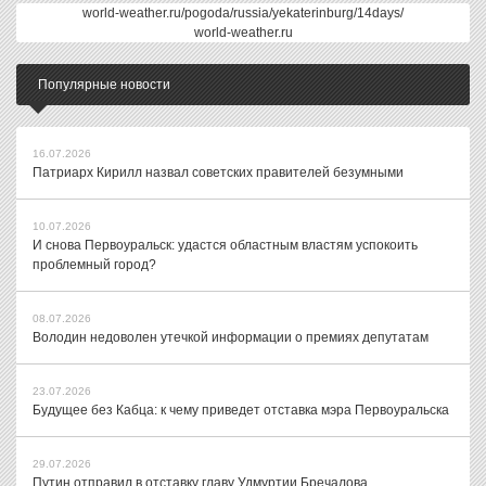
world-weather.ru/pogoda/russia/yekaterinburg/14days/
world-weather.ru
Популярные новости
16.07.2026
Патриарх Кирилл назвал советских правителей безумными
10.07.2026
И снова Первоуральск: удастся областным властям успокоить
проблемный город?
08.07.2026
Володин недоволен утечкой информации о премиях депутатам
23.07.2026
Будущее без Кабца: к чему приведет отставка мэра Первоуральска
29.07.2026
Путин отправил в отставку главу Удмуртии Бречалова