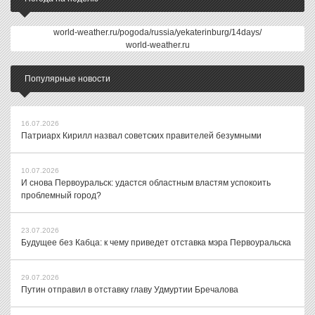
world-weather.ru/pogoda/russia/yekaterinburg/14days/
world-weather.ru
Популярные новости
16.07.2026
Патриарх Кирилл назвал советских правителей безумными
10.07.2026
И снова Первоуральск: удастся областным властям успокоить
проблемный город?
23.07.2026
Будущее без Кабца: к чему приведет отставка мэра Первоуральска
29.07.2026
Путин отправил в отставку главу Удмуртии Бречалова