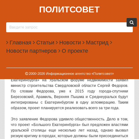
ПОЛИТСОВЕТ
11.10.2012, 12:38
ЕКАТЕРИНБУРГ СНОВА ХОТЯТ ОБЪЕДИНЯТЬ
СО СПУТНИКАМИ
Главная
Статьи
Новости
Мастрид
Свердловские власти намерены вернуться к проекту «Большой
Новости партнеров
О проекте
Екатеринбург», предполагающему объединение Екатеринбурга с
городами-спутниками. Ранее считалось, что этот проект
реализован не будет.
2000-
2026
Информационное агентство «Политсовет»
Как передает наш корреспондент, о реализации «Большого
Екатеринбурга» на Уральском форуме недвижимости заявил
министр строительства Свердловской области Сергей Федоров.
По словам Федорова, уже к 2015 году города-спутники
Березовский, Арамиль, Верхняя Пышма и Среднеуральск будут
интегрированы с Екатеринбургом в одну агломерацию. Таким
образом, проект планируется реализовать всего за три года.
Это заявление Федорова удивило общественность. Дело в том,
что проект «Большого Екатеринбурга» был предложен властями
уральской столицы еще несколько лет назад, однако вызвал
резкую критику в городах, которые должны были присоединиться