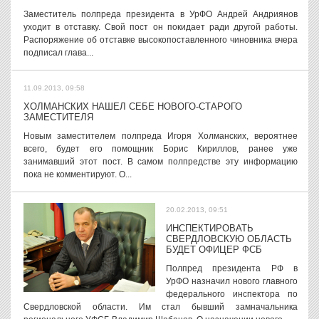
Заместитель полпреда президента в УрФО Андрей Андриянов
уходит в отставку. Свой пост он покидает ради другой работы.
Распоряжение об отставке высокопоставленного чиновника вчера
подписал глава...
11.09.2013, 09:58
ХОЛМАНСКИХ НАШЕЛ СЕБЕ НОВОГО-СТАРОГО
ЗАМЕСТИТЕЛЯ
Новым заместителем полпреда Игоря Холманских, вероятнее
всего, будет его помощник Борис Кириллов, ранее уже
занимавший этот пост. В самом полпредстве эту информацию
пока не комментируют. О...
20.02.2013, 09:51
ИНСПЕКТИРОВАТЬ
СВЕРДЛОВСКУЮ ОБЛАСТЬ
БУДЕТ ОФИЦЕР ФСБ
Полпред президента РФ в
УрФО назначил нового главного
федерального инспектора по
Свердловской области. Им стал бывший замначальника