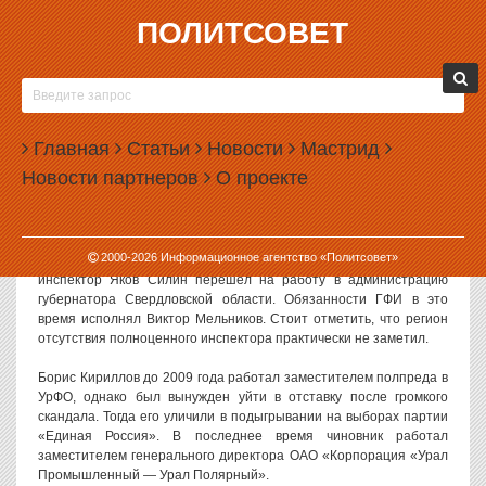
ПОЛИТСОВЕТ
05.10.2012, 09:30
ЯКОВУ СИЛИНУ НАКОНЕЦ НАШЛИ
ПРЕЕМНИКА
Главная
Статьи
Новости
Мастрид
Полпред Игорь Холманских своим распоряжением назначил
Новости партнеров
О проекте
нового главного федерального инспектора по Свердловской
области. Им стал Борис Кириллов, ранее уже работавший в
полпредстве.
2000-
2026
Информационное агентство «Политсовет»
Должность ГФИ пустовала с мая этого года, когда предыдущий
инспектор Яков Силин перешел на работу в администрацию
губернатора Свердловской области. Обязанности ГФИ в это
время исполнял Виктор Мельников. Стоит отметить, что регион
отсутствия полноценного инспектора практически не заметил.
Борис Кириллов до 2009 года работал заместителем полпреда в
УрФО, однако был вынужден уйти в отставку после громкого
скандала. Тогда его уличили в подыгрывании на выборах партии
«Единая Россия». В последнее время чиновник работал
заместителем генерального директора ОАО «Корпорация «Урал
Промышленный — Урал Полярный».