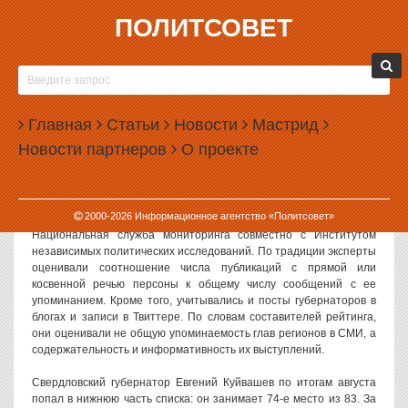
ПОЛИТСОВЕТ
10.09.2012, 12:17
КУЙВАШЕВ СТАЛ ИНФОРМАЦИОННО
ЗАКРЫТЫМ ГУБЕРНАТОРОМ
Главная
Статьи
Новости
Мастрид
Губернатор Свердловской области Евгений Куйвашев стал
Новости партнеров
О проекте
аутсайдером в рейтинге информационной открытости глав
регионов. За месяц свердловский губернатор опустился на 20
мест в рейтинге.
2000-
2026
Информационное агентство «Политсовет»
Ежемесячный
рейтинг
информационной открытости составила
Национальная служба мониторинга совместно с Институтом
независимых политических исследований. По традиции эксперты
оценивали соотношение числа публикаций с прямой или
косвенной речью персоны к общему числу сообщений с ее
упоминанием. Кроме того, учитывались и посты губернаторов в
блогах и записи в Твиттере. По словам составителей рейтинга,
они оценивали не общую упоминаемость глав регионов в СМИ, а
содержательность и информативность их выступлений.
Свердловский губернатор Евгений Куйвашев по итогам августа
попал в нижнюю часть списка: он занимает 74-е место из 83. За