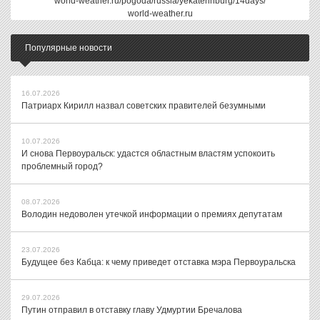
world-weather.ru/pogoda/russia/yekaterinburg/14days/
world-weather.ru
Популярные новости
16.07.2026
Патриарх Кирилл назвал советских правителей безумными
10.07.2026
И снова Первоуральск: удастся областным властям успокоить
проблемный город?
08.07.2026
Володин недоволен утечкой информации о премиях депутатам
23.07.2026
Будущее без Кабца: к чему приведет отставка мэра Первоуральска
29.07.2026
Путин отправил в отставку главу Удмуртии Бречалова