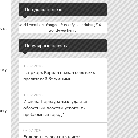
Погода на неделю
world-weather.ru/pogoda/russia/yekaterinburg/14days/
 что
world-weather.ru
Популярные новости
16.07.2026
ему
Патриарх Кирилл назвал советских
правителей безумными
10.07.2026
И снова Первоуральск: удастся
областным властям успокоить
кту
проблемный город?
08.07.2026
Володин недоволен утечкой