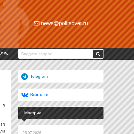
news@politsovet.ru
SS
Telegram
Вконтакте
. В
Мастрид
 10
сли
25.07.2026