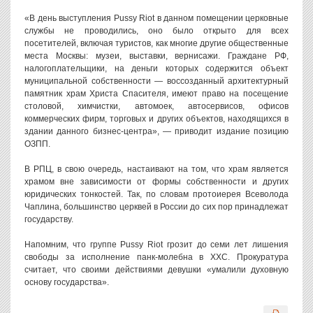
«В день выступления Pussy Riot в данном помещении церковные
службы не проводились, оно было открыто для всех
посетителей, включая туристов, как многие другие общественные
места Москвы: музеи, выставки, вернисажи. Граждане РФ,
налогоплательщики, на деньги которых содержится объект
муниципальной собственности — воссозданный архитектурный
памятник храм Христа Спасителя, имеют право на посещение
столовой, химчистки, автомоек, автосервисов, офисов
коммерческих фирм, торговых и других объектов, находящихся в
здании данного бизнес-центра», — приводит издание позицию
ОЗПП.
В РПЦ, в свою очередь, настаивают на том, что храм является
храмом вне зависимости от формы собственности и других
юридических тонкостей. Так, по словам протоиерея Всеволода
Чаплина, большинство церквей в России до сих пор принадлежат
государству.
Напомним, что группе Pussy Riot грозит до семи лет лишения
свободы за исполнение панк-молебна в ХХС. Прокуратура
считает, что своими действиями девушки «умалили духовную
основу государства».