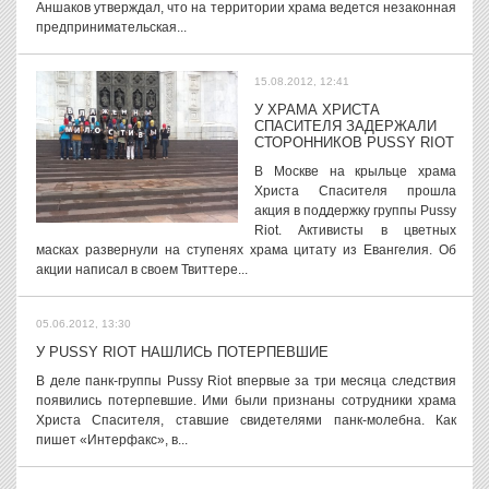
Аншаков утверждал, что на территории храма ведется незаконная
предпринимательская...
15.08.2012, 12:41
У ХРАМА ХРИСТА
СПАСИТЕЛЯ ЗАДЕРЖАЛИ
СТОРОННИКОВ PUSSY RIOT
В Москве на крыльце храма
Христа Спасителя прошла
акция в поддержку группы Pussy
Riot. Активисты в цветных
масках развернули на ступенях храма цитату из Евангелия. Об
акции написал в своем Твиттере...
05.06.2012, 13:30
У PUSSY RIOT НАШЛИСЬ ПОТЕРПЕВШИЕ
В деле панк-группы Pussy Riot впервые за три месяца следствия
появились потерпевшие. Ими были признаны сотрудники храма
Христа Спасителя, ставшие свидетелями панк-молебна. Как
пишет «Интерфакс», в...