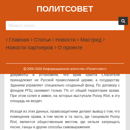
ПОЛИТСОВЕТ
06.08.2012, 16:40
ХРАМ ХРИСТА СПАСИТЕЛЯ ПРИЗНАЛИ
ПРИГОДНЫМ ДЛЯ ПЕСЕН И ТАНЦЕВ
Главная
Статьи
Новости
Мастрид
Храм Христа Спасителя не принадлежит РПЦ, а потому может
Новости партнеров
О проекте
считаться общественным местом, пригодным для любых акций, в
том числе и панк-молебна. К такому выводу пришло Общество по
защите прав потребителей.
2000-
2026
Информационное агентство «Политсовет»
Как пишет РБК
, защитники прав потребителей изучили
документы и установили, что храм Христа Спасителя
принадлежит не Русской православной церкви, а государству.
Зданием управляет специально созданный фонд. По договору с
фондом РПЦ занимает только 7% от общей территории храма.
При этом солея и амвон, на которых выступали Pussy Riot, в эту
площадь не входят.
Исходя из этих данных, правозащитники делают вывод о том, что
помещение храма, в том числе и та часть, где танцевали Pussy
Riot, является общественным местом, где нельзя запрещать
песни, танцы и другие способы самовыражения.