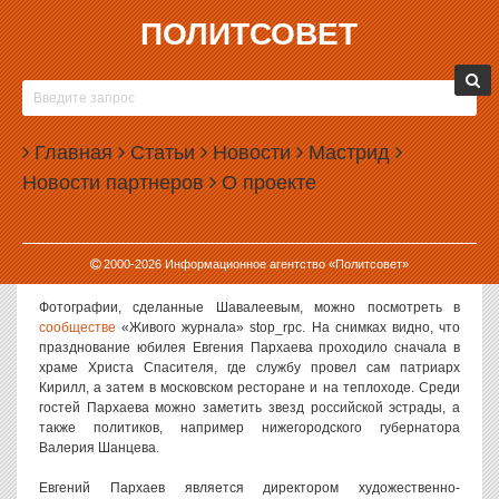
ПОЛИТСОВЕТ
01.08.2012, 11:22
ФОТОГРАФУ УГРОЖАЮТ ИЗ-ЗА СЪЕМОК
«ЦЕРКОВНОГО ОЛИГАРХА»
Главная
Статьи
Новости
Мастрид
Подмосковному фотографу Дамиру Шавалееву начали поступать
Новости партнеров
О проекте
угрозы из-за публикации фотографий, сделанных на
праздновании дня рождения бизнесмена Евгения Пархаева,
тесно связанного с РПЦ. По некоторым данным, фотографом и
местными журналистами, опубликовавшими репортаж,
2000-
2026
Информационное агентство «Политсовет»
заинтересовалась прокуратура.
Фотографии, сделанные Шавалеевым, можно посмотреть в
сообществе
«Живого журнала» stop_rpc. На снимках видно, что
празднование юбилея Евгения Пархаева проходило сначала в
храме Христа Спасителя, где службу провел сам патриарх
Кирилл, а затем в московском ресторане и на теплоходе. Среди
гостей Пархаева можно заметить звезд российской эстрады, а
также политиков, например нижегородского губернатора
Валерия Шанцева.
Евгений Пархаев является директором художественно-