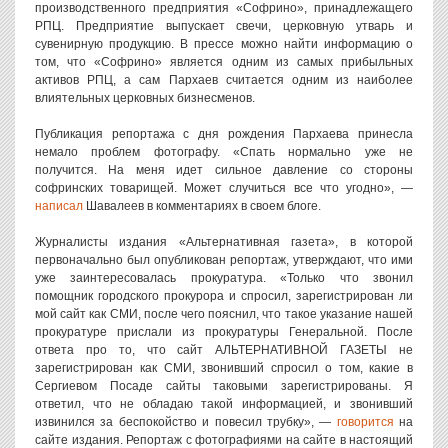
производственного предприятия «Софрино», принадлежащего
РПЦ. Предприятие выпускает свечи, церковную утварь и
сувенирную продукцию. В прессе можно найти информацию о
том, что «Софрино» является одним из самых прибыльных
активов РПЦ, а сам Пархаев считается одним из наиболее
влиятельных церковных бизнесменов.
Публикация репортажа с дня рождения Пархаева принесла
немало проблем фотографу. «Спать нормально уже не
получится. На меня идет сильное давление со стороны
софринских товарищей. Может случиться все что угодно», —
написал
Шавалеев в комментариях в своем блоге.
Журналисты издания «Альтернативная газета», в которой
первоначально был опубликован репортаж, утверждают, что ими
уже заинтересовалась прокуратура. «Только что звонил
помощник городского прокурора и спросил, зарегистрирован ли
мой сайт как СМИ, после чего пояснил, что такое указание нашей
прокуратуре прислали из прокуратуры Генеральной. После
ответа про то, что сайт АЛЬТЕРНАТИВНОЙ ГАЗЕТЫ не
зарегистрирован как СМИ, звонивший спросил о том, какие в
Сергиевом Посаде сайты таковыми зарегистрированы. Я
ответил, что не обладаю такой информацией, и звонивший
извинился за беспокойство и повесил трубку», —
говорится
на
сайте издания. Репортаж с фотографиями на сайте в настоящий