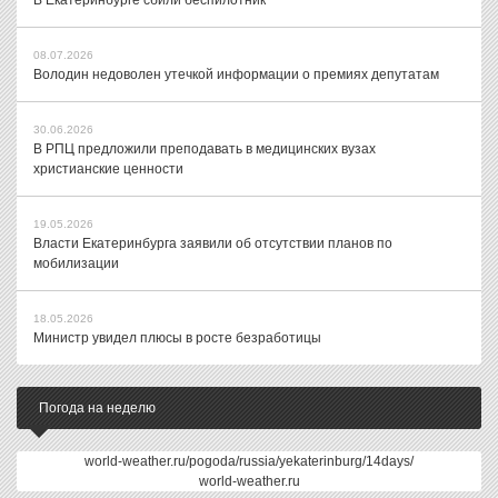
В Екатеринбурге сбили беспилотник
08.07.2026
Володин недоволен утечкой информации о премиях депутатам
30.06.2026
В РПЦ предложили преподавать в медицинских вузах
христианские ценности
19.05.2026
Власти Екатеринбурга заявили об отсутствии планов по
мобилизации
18.05.2026
Министр увидел плюсы в росте безработицы
Погода на неделю
world-weather.ru/pogoda/russia/yekaterinburg/14days/
world-weather.ru