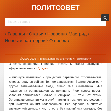
ПОЛИТСОВЕТ
01.08.2012, 10:36
АЛЕКСЕЙ НАВАЛЬНЫЙ: МНЕ СИМПАТИЧЕН
«НАРОДНЫЙ АЛЬЯНС»
Главная
Статьи
Новости
Мастрид
Юрист и общественный деятель Алексей Навальный рассказал,
Новости партнеров
О проекте
что ему симпатична партия «Народный альянс», заявка на
регистрацию которой была подана в Минюст. Несмотря на это,
сам Навальный пока не планирует заниматься партийной
деятельностью.
2000-
2026
Информационное агентство «Политсовет»
О своем отношении к партии Навальный сказал накануне в
эфире телеканала
«Дождь»
.
«Отношусь позитивно к процессам партийного строительства,
которые ведутся сейчас. То, чем занимаются Волков, Ашурков и
другие замечательные люди, лично мне симпатично. Мне
нравятся их организационные принципы. Чем хорош проект,
которым занимаются Волков и Ашурков, — там нет схемы.
Организационная штука в этой партии в том, что все решения
принимаются общим голосованием. Все сделано в системе
электронной демократии, то есть без партийных съездов, без