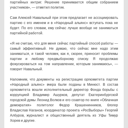
партийных интриг. Решение принимается общим собранием
участников», — отметил политик.
Сам Алексей Навальный при этом предлагает не ассоциировать
партию с его именем и в «Народный альянс» вступать пока не
будет. По его словам, ему сейчас лучше вообще не заниматься
партийной работой.
«Я не считаю, что для меня сейчас партийный способ работы —
самый эффективный. Не думаю, что сейчас мне надо этим
заниматься, и такой человек, как я, скорее, приносит проблемы
партии и любому предвыборному списку. Я продолжаю
фокусироваться на том направлении, которым занимаюсь», —
говорит Навальный.
Напомним, что документы на регистрацию оргкомитета партии
«Народный альянс» вчера были поданы в Минюст. В состав
оргкомитета вошли исполнительный директор Фонда борьбы с
коррупцией Владимир Ашурков, депутат Екатеринбургской
городской думы Леонид Волков и его соавтор по книге «Облачная
демократия» политолог Федор Крашенинников, блогер
Владислав Наганов, координатор проекта «РосВыборы» Георгий
Албуров, журналист и общественный деятель из Уфы Тимур
Хорев и другие.