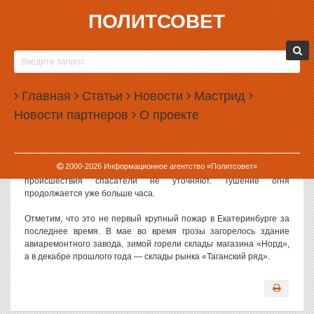
ПОЛИТСОВЕТ
13.06.2012, 11:13
В ЕКАТЕРИНБУРГЕ ПРОИЗОШЕЛ КРУПНЫЙ
ПОЖАР
Главная
Статьи
Новости
Мастрид
В Екатеринбурге сегодня утром произошел новый крупный
Новости партнеров
О проекте
пожар. Столб черного дыма виден из центра города.
Как сообщают в областном управлении МЧС, пожар произошел
на складах в Никольском переулке. Общая площадь возгорания
2000-
2026
Информационное агентство «Политсовет»
оценивается в 500 квадратных метров. Подробностей
происшествия спасатели не уточняют. Тушение огня
продолжается уже больше часа.
Отметим, что это не первый крупный пожар в Екатеринбурге за
последнее время. В мае во время грозы загорелось здание
авиаремонтного завода, зимой горели склады магазина «Норд»,
а в декабре прошлого года — склады рынка «Таганский ряд».