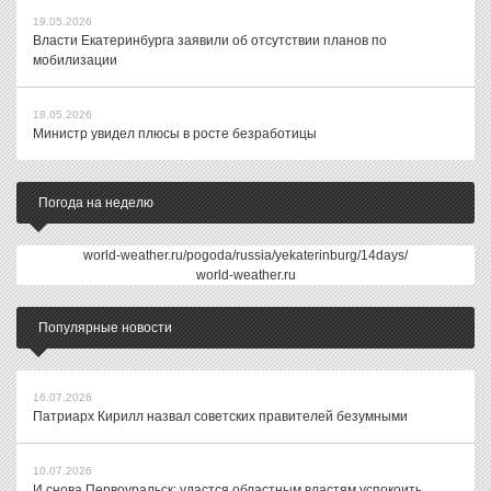
19.05.2026
Власти Екатеринбурга заявили об отсутствии планов по
мобилизации
18.05.2026
Министр увидел плюсы в росте безработицы
Погода на неделю
world-weather.ru/pogoda/russia/yekaterinburg/14days/
world-weather.ru
Популярные новости
16.07.2026
Патриарх Кирилл назвал советских правителей безумными
10.07.2026
И снова Первоуральск: удастся областным властям успокоить