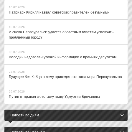
16.07.2026
Патриарх Кирилл назвал советских правителей безумными
10.07.2026
И снова Первоуральск: удастся областным властям успокоить
проблемный город?
08.07.2026
Володин недоволен утечкой информации о премиях депутатам
23.07.2026
Будущее без Кабца: к чему приведет отставка мэра Первоуральска
29.07.2026
Путин отправил в отставку главу Удмуртии Бречалова
Новости по дням