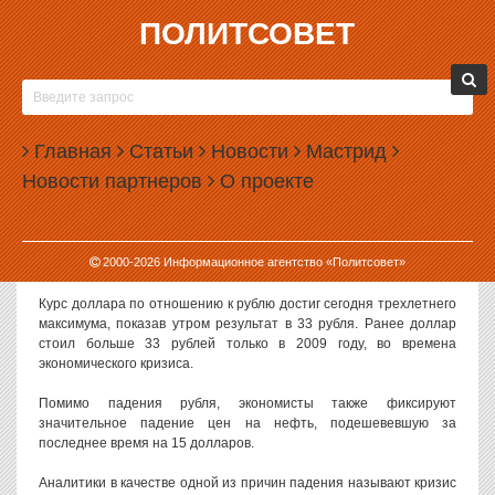
ПОЛИТСОВЕТ
31.05.2012, 17:02
РУБЛЬ УПАЛ ДО КРИЗИСНОГО УРОВНЯ
Курс рубля по отношению к доллару и евро продолжил сегодня
Главная
Статьи
Новости
Мастрид
свое падение. Соотношение рубль/доллар вернулось к отметке
Новости партнеров
О проекте
трехлетней давности.
В ходе сегодняшних торгов курс евро вырос на 44 копейки,
превысив отметку в 41 рубль. В прошлый раз такой курс евро был
2000-
2026
Информационное агентство «Политсовет»
зафиксирован полгода назад.
Курс доллара по отношению к рублю достиг сегодня трехлетнего
максимума, показав утром результат в 33 рубля. Ранее доллар
стоил больше 33 рублей только в 2009 году, во времена
экономического кризиса.
Помимо падения рубля, экономисты также фиксируют
значительное падение цен на нефть, подешевевшую за
последнее время на 15 долларов.
Аналитики в качестве одной из причин падения называют кризис