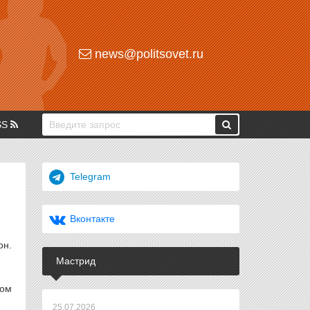
news@politsovet.ru
SS
Telegram
Вконтакте
он.
Мастрид
ном
25.07.2026