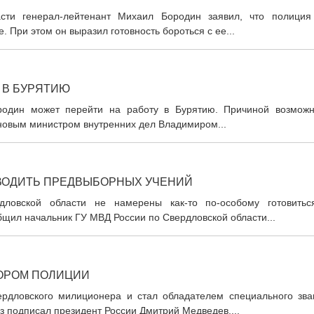
сти генерал-лейтенант Михаил Бородин заявил, что полиция
 При этом он выразил готовность бороться с ее...
 В БУРЯТИЮ
один может перейти на работу в Бурятию. Причиной возможн
новым министром внутренних дел Владимиром...
ВОДИТЬ ПРЕДВЫБОРНЫХ УЧЕНИЙ
дловской области не намерены как-то по-особому готовитьс
щил начальник ГУ МВД России по Свердловской области...
ЙОРОМ ПОЛИЦИИ
ердловского милиционера и стал обладателем специального зва
 подписал президент России Дмитрий Медведев,...