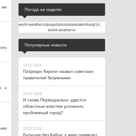
 не
Погода на неделю
world-weather.ru/pogoda/russia/yekaterinburg/14days/
world-weather.ru
Популярные новости
ого
16.07.2026
Патриарх Кирилл назвал советских
правителей безумными
я к
10.07.2026
И снова Первоуральск: удастся
областным властям успокоить
проблемный город?
ния
23.07.2026
Будущее без Кабца: к чему приведет