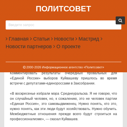
ПОЛИТСОВЕТ
28.05.2012, 14:29
КУЙВАШЕВ ОТРЕАГИРОВАЛ НА ПРОИГРЫШ В
СРЕДНЕУРАЛЬСКЕ
Главная
Статьи
Новости
Мастрид
Временно исполняющий обязанности губернатора Свердловской
Новости партнеров
О проекте
области Евгений Куйвашев прокомментировал результаты
выборов, где кандидат-единоросс проиграл самовыдвиженцу. По
словам врио губернатора, в ближайшее время он постарается
понять, что за человек стал мэром.
2000-
2026
Информационное агентство «Политсовет»
Комментировать результаты очередных провальных для
«Единой России» выборов Куйвашеву пришлось во время
встречи с депутатами-единороссами в Заксобрании.
«В воскресенье избрали мэра Среднеуральска. Я не говорю, что
он случайный человек, но, к сожалению, это не человек партии
«Единая Россия», это самовыдвиженец. Нужно понять, кто это,
нужно понять, как эти люди будут хозяйствовать. Нужно обучить.
Межбюджетные отношения прежде всего будут строиться на
профессионализме», — сказал Куйвашев.