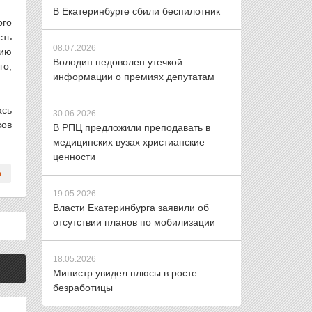
В Екатеринбурге сбили беспилотник
ого
сть
08.07.2026
нию
Володин недоволен утечкой
го,
информации о премиях депутатам
ась
30.06.2026
ков
В РПЦ предложили преподавать в
медицинских вузах христианские
ценности
19.05.2026
Власти Екатеринбурга заявили об
отсутствии планов по мобилизации
18.05.2026
Министр увидел плюсы в росте
безработицы