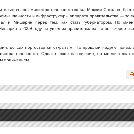
ительства пост министра транспорта занял Максим Соколов. До эт
ромышленности и инфраструктуры аппарата правительства — то е
мал и Мишарин перед тем, как стать губернатором. По мне
Мишарин в 2009 году не ушел из правительства, то он, скорее все
рин, до сих пор остается открытым. На прошлой неделе появил
нистра транспорта. Однако такое назначение, по мнению знато
ым понижением.