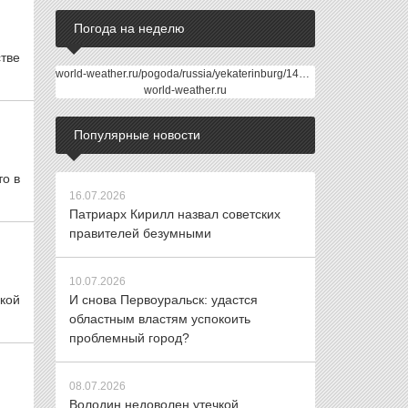
Погода на неделю
тве
world-weather.ru/pogoda/russia/yekaterinburg/14days/
world-weather.ru
Популярные новости
о в
16.07.2026
Патриарх Кирилл назвал советских
правителей безумными
10.07.2026
кой
И снова Первоуральск: удастся
областным властям успокоить
проблемный город?
08.07.2026
Володин недоволен утечкой