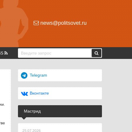
news@politsovet.ru
SS
Telegram
Вконтакте
ии.
Мастрид
тве
25.07.2026