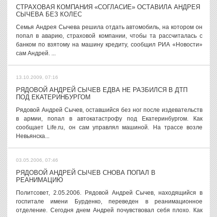
СТРАХОВАЯ КОМПАНИЯ «СОГЛАСИЕ» ОСТАВИЛА АНДРЕЯ
СЫЧЕВА БЕЗ КОЛЕС
Семья Андрея Сычева решила отдать автомобиль, на котором он
попал в аварию, страховой компании, чтобы та рассчиталась с
банком по взятому на машину кредиту, сообщил РИА «Новости»
сам Андрей. ...
13.10.2009, 07:16
РЯДОВОЙ АНДРЕЙ СЫЧЕВ ЕДВА НЕ РАЗБИЛСЯ В ДТП
ПОД ЕКАТЕРИНБУРГОМ
Рядовой Андрей Сычев, оставшийся без ног после издевательств
в армии, попал в автокатастрофу под Екатеринбургом. Как
сообщает Life.ru, он сам управлял машиной. На трассе возле
Невьянска...
03.05.2006, 07:46
РЯДОВОЙ АНДРЕЙ СЫЧЕВ СНОВА ПОПАЛ В
РЕАНИМАЦИЮ
Политсовет, 2.05.2006. Рядовой Андрей Сычев, находящийся в
госпитале имени Бурденко, переведен в реанимационное
отделение. Сегодня днем Андрей почувствовал себя плохо. Как