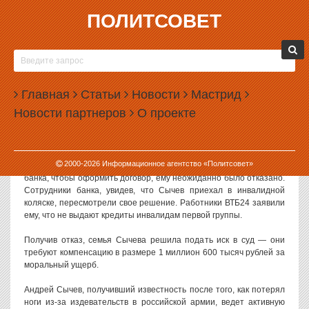
ПОЛИТСОВЕТ
17.05.2012, 09:58
АНДРЕЙ СЫЧЕВ ПОДАЕТ В СУД НА
ЕКАТЕРИНБУРГСКИЙ БАНК
Главная
Статьи
Новости
Мастрид
Андрей Сычев, лишившийся ног в российской армии, намерен
Новости партнеров
О проекте
подать в суд на екатеринбургское отделение банка ВТБ24,
отказавшее ему в выдаче кредита из-за инвалидности.
Как пишет издание Life News, Сычев подал заявку на кредит и
2000-
2026
Информационное агентство «Политсовет»
получил положительный ответ. Однако когда он приехал в офис
банка, чтобы оформить договор, ему неожиданно было отказано.
Сотрудники банка, увидев, что Сычев приехал в инвалидной
коляске, пересмотрели свое решение. Работники ВТБ24 заявили
ему, что не выдают кредиты инвалидам первой группы.
Получив отказ, семья Сычева решила подать иск в суд — они
требуют компенсацию в размере 1 миллион 600 тысяч рублей за
моральный ущерб.
Андрей Сычев, получивший известность после того, как потерял
ноги из-за издевательств в российской армии, ведет активную