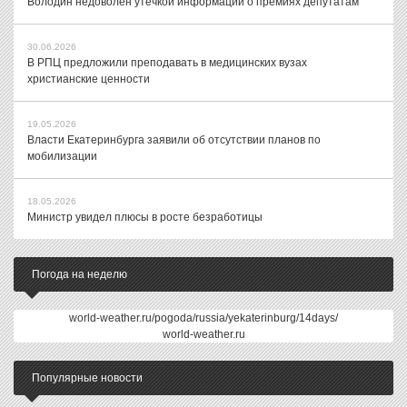
Володин недоволен утечкой информации о премиях депутатам
30.06.2026
В РПЦ предложили преподавать в медицинских вузах
христианские ценности
19.05.2026
Власти Екатеринбурга заявили об отсутствии планов по
мобилизации
18.05.2026
Министр увидел плюсы в росте безработицы
Погода на неделю
world-weather.ru/pogoda/russia/yekaterinburg/14days/
world-weather.ru
Популярные новости