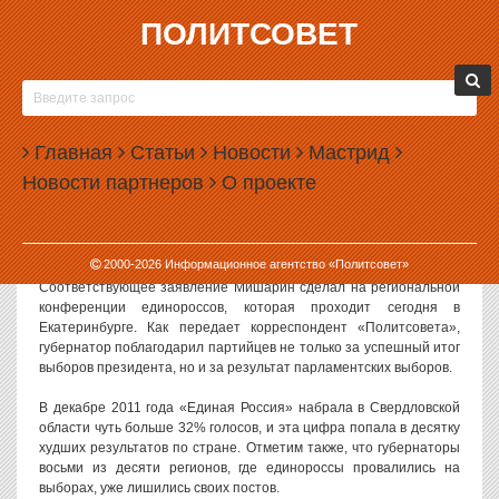
ПОЛИТСОВЕТ
12.05.2012, 13:24
МИШАРИН ПОХВАЛИЛ «ЕДИНУЮ РОССИЮ» ЗА
ДЕКАБРЬСКИЕ ВЫБОРЫ
Главная
Статьи
Новости
Мастрид
Губернатор Александр Мишарин похвалил региональное
Новости партнеров
О проекте
отделение «Единой России» за парламентские выборы, которые
прошли в декабре прошлого года. Напомним, что на тех выборах
партия власти показала в Свердловской области один из худших
результатов в стране.
2000-
2026
Информационное агентство «Политсовет»
Соответствующее заявление Мишарин сделал на региональной
конференции единороссов, которая проходит сегодня в
Екатеринбурге. Как передает корреспондент «Политсовета»,
губернатор поблагодарил партийцев не только за успешный итог
выборов президента, но и за результат парламентских выборов.
В декабре 2011 года «Единая Россия» набрала в Свердловской
области чуть больше 32% голосов, и эта цифра попала в десятку
худших результатов по стране. Отметим также, что губернаторы
восьми из десяти регионов, где единороссы провалились на
выборах, уже лишились своих постов.