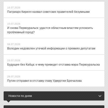
16.07.2026
Патриарх Кирилл назвал советских правителей безумными
10.07.2026
И снова Первоуральск: удастся областным властям успокоить
проблемный город?
08.07.2026
Володин недоволен утечкой информации о премиях депутатам
23.07.2026
Будущее без Кабца: к чему приведет отставка мэра Первоуральска
29.07.2026
Путин отправил в отставку главу Удмуртии Бречалова
Новости по дням