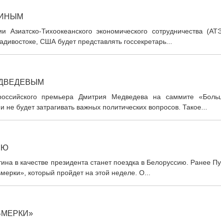
ТИНЫМ
 Азиатско-Тихоокеанского экономического сотрудничества (АТЭ
ладивостоке, США будет представлять госсекретарь...
ЕДВЕДЕВЫМ
оссийского премьера Дмитрия Медведева на саммите «Боль
не будет затрагивать важных политических вопросов. Такое...
ИЮ
а в качестве президента станет поездка в Белоруссию. Ранее Пу
ерки», который пройдет на этой неделе. О...
ЬМЕРКИ»