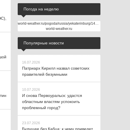
Погода на неделю
С),
world-weather.ru/pogoda/russia/yekaterinburg/14days/
world-weather.ru
Популярные новости
шой
16.07.2026
Патриарх Кирилл назвал советских
правителей безумными
10.07.2026
тин
И снова Первоуральск: удастся
областным властям успокоить
проблемный город?
23.07.2026
Будущее без Кабца: к чему приведет