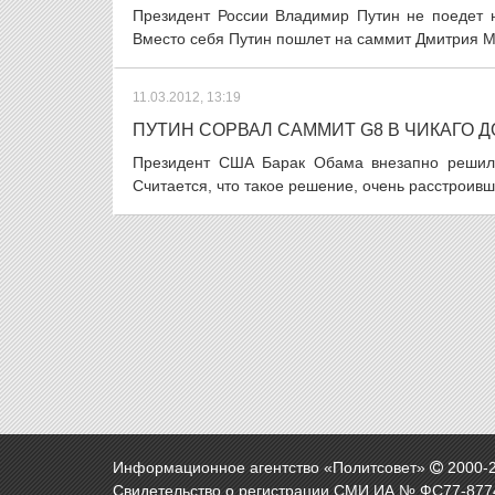
Президент России Владимир Путин не поедет н
Вместо себя Путин пошлет на саммит Дмитрия Ме
11.03.2012, 13:19
ПУТИН СОРВАЛ САММИТ G8 В ЧИКАГО Д
Президент США Барак Обама внезапно решил 
Считается, что такое решение, очень расстроивше
Информационное агентство «Политсовет»
2000-
Свидетельство о регистрации СМИ ИА № ФС77-8774