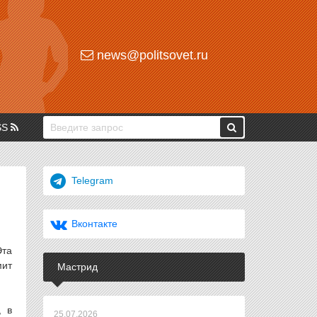
news@politsovet.ru
SS
Telegram
Вконтакте
Эта
мит
Мастрид
, в
25.07.2026