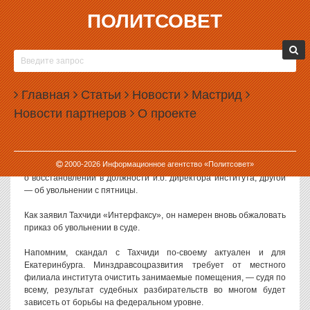
ПОЛИТСОВЕТ
19.04.2012, 11:41
ХРИСТО ТАХЧИДИ ВНОВЬ УВОЛЕН
Восстановленному решением суда директору Института
Главная
Статьи
Новости
Мастрид
микрохирургии глаза Христо Тахчиди удалось попасть в четверг
Новости партнеров
О проекте
утром на работу, однако ему сразу же был вручен новый приказ
об увольнении, передает корреспондент «Интерфакса».
На входе в институт Тахчиди встретил представитель
2000-
2026
Информационное агентство «Политсовет»
Минздравсоцразвития, который вручил ему два приказа. Один —
о восстановлении в должности и.о. директора института, другой
— об увольнении с пятницы.
Как заявил Тахчиди «Интерфаксу», он намерен вновь обжаловать
приказ об увольнении в суде.
Напомним, скандал с Тахчиди по-своему актуален и для
Екатеринбурга. Минздравсоцразвития требует от местного
филиала института очистить занимаемые помещения, — судя по
всему, результат судебных разбирательств во многом будет
зависеть от борьбы на федеральном уровне.