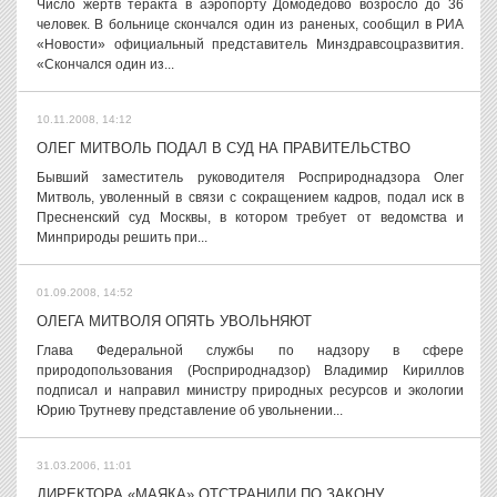
Число жертв теракта в аэропорту Домодедово возросло до 36
человек. В больнице скончался один из раненых, сообщил в РИА
«Новости» официальный представитель Минздравсоцразвития.
«Скончался один из...
10.11.2008, 14:12
ОЛЕГ МИТВОЛЬ ПОДАЛ В СУД НА ПРАВИТЕЛЬСТВО
Бывший заместитель руководителя Росприроднадзора Олег
Митволь, уволенный в связи с сокращением кадров, подал иск в
Пресненский суд Москвы, в котором требует от ведомства и
Минприроды решить при...
01.09.2008, 14:52
ОЛЕГА МИТВОЛЯ ОПЯТЬ УВОЛЬНЯЮТ
Глава Федеральной службы по надзору в сфере
природопользования (Росприроднадзор) Владимир Кириллов
подписал и направил министру природных ресурсов и экологии
Юрию Трутневу представление об увольнении...
31.03.2006, 11:01
ДИРЕКТОРА «МАЯКА» ОТСТРАНИЛИ ПО ЗАКОНУ