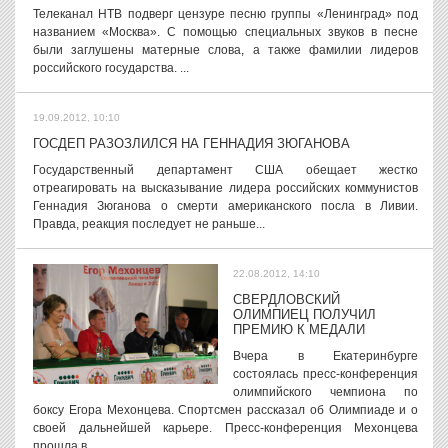
Телеканал НТВ подверг цензуре песню группы «Ленинград» под
названием «Москва». С помощью специальных звуков в песне
были заглушены матерные слова, а также фамилии лидеров
российского государства. ...
19.09.2012, 10:10
ГОСДЕП РАЗОЗЛИЛСЯ НА ГЕННАДИЯ ЗЮГАНОВА
Государственный департамент США обещает жестко
отреагировать на высказывание лидера российских коммунистов
Геннадия Зюганова о смерти американского посла в Ливии.
Правда, реакция последует не раньше...
22.08.2012, 14:10
СВЕРДЛОВСКИЙ
ОЛИМПИЕЦ ПОЛУЧИЛ
ПРЕМИЮ К МЕДАЛИ
Вчера в Екатеринбурге
состоялась пресс-конференция
олимпийского чемпиона по
боксу Егора Мехонцева. Спортсмен рассказал об Олимпиаде и о
своей дальнейшей карьере. Пресс-конференция Мехонцева
прошла в...