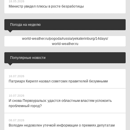
18.05.2026
Министр увидел плюсы в росте безработицы
Погода на неделю
world-weather.ru/pogoda/russia/yekaterinburg/14days/
world-weather.ru
Популярные новости
16.07.2026
Патриарх Кирилл назвал советских правителей безумными
10.07.2026
И снова Первоуральск: удастся областным властям успокоить
проблемный город?
08.07.2026
Володин недоволен утечкой информации о премиях депутатам