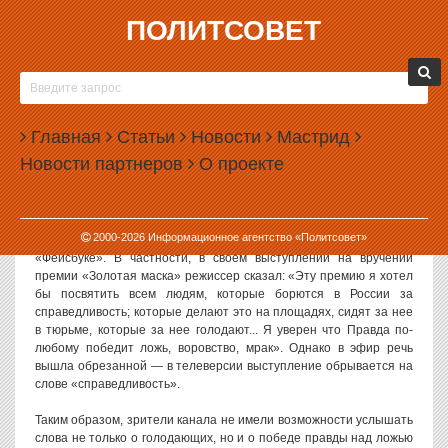
ПОЛИТСОВЕТ
17.04.2012, 13:58
ТЕЛЕКАНАЛ «КУЛЬТУРА» ВВЕЛ ЦЕНЗУРУ НА
ПРАВДУ
Главная
Статьи
Новости
Мастрид
Телеканал «Культура» был уличен в цензуре: телевизионщики
Новости партнеров
О проекте
отредактировали выступление режиссера Кирилла
Серебренникова, вырезав из него слова про то, что правда
победит ложь.
2000-
2026
Информационное агентство «Политсовет»
Об этом факте Серебренников
написал
на своей странице в
«Фейсбуке». В частности, в своем выступлении на вручении
премии «Золотая маска» режиссер сказал: «Эту премию я хотел
бы посвятить всем людям, которые борются в России за
справедливость; которые делают это на площадях, сидят за нее
в тюрьме, которые за нее голодают... Я уверен что Правда по-
любому победит ложь, воровство, мрак». Однако в эфир речь
вышла обрезанной — в телеверсии выступление обрывается на
слове «справедливость».
Таким образом, зрители канала не имели возможности услышать
слова не только о голодающих, но и о победе правды над ложью