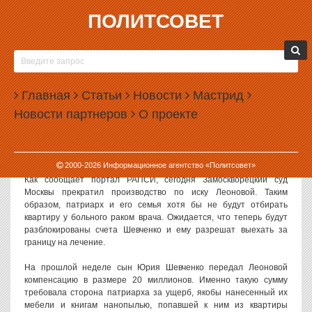
ПОЛИТСОВЕТ
13.04.2012, 13:57
ПАТРИАРХ КИРИЛЛ ПРЕКРАТИЛ
ПРЕСЛЕДОВАНИЕ ХИРУРГА ШЕВЧЕНКО
Главная
Статьи
Новости
Мастрид
Лидия Леонова, проживающая в квартире патриарха Кирилла и,
Новости партнеров
О проекте
по некоторым данным, состоящая с ним в родственных связях,
отозвала свой иск о признании незаконным договора дарения
квартиры Юрия Шевченко в Доме на набережной. Ранее семья
Шевченко выплатила Кириллу почти 20 миллионов рублей.
2000-
2026
Информационное агентство «Политсовет»
Как сообщает портал РАПСИ, сегодня Замоскворецкий суд
Москвы прекратил производство по иску Леоновой. Таким
образом, патриарх и его семья хотя бы не будут отбирать
квартиру у больного раком врача. Ожидается, что теперь будут
разблокированы счета Шевченко и ему разрешат выехать за
границу на лечение.
На прошлой неделе сын Юрия Шевченко передал Леоновой
компенсацию в размере 20 миллионов. Именно такую сумму
требовала сторона патриарха за ущерб, якобы нанесенный их
мебели и книгам нанопылью, попавшей к ним из квартиры