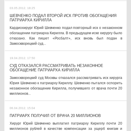
03.05.2012, 18:25
ШЕВЧЕНКО ПОДАЛ ВТОРОЙ ИСК ПРОТИВ ОБОГАЩЕНИЯ
ПАТРИАРХА КИРИЛЛА
Кардиохирург Юрий Шевченко подал повторный иск о незаконном
обогащении патриарха Кирилла. В предыдущем иске хирургу было
отказано. Как пишет «Росбалт», иск вновь был подан в
Замоскворецкий суд...
19.04.2012, 17:50
СУД ОТКАЗАЛСЯ РАССМАТРИВАТЬ НЕЗАКОННОЕ
ОБОГАЩЕНИЕ ПАТРИАРХА КИРИЛЛА
Замоскворецкий суд Москвы отказался рассматривать иск хирурга
Юрия Шевченко к патриарху Кириллу. Шевченко пытался оспорить
незаконное обогащение Кирилла, получившего от врача почти 20
миллионов...
06.04.2012, 15:04
ПАТРИАРХ ПОЛУЧИЛ ОТ ВРАЧА 20 МИЛЛИОНОВ
Хирург Юрий Шевченко выплатил патриарху Кириллу почти 20
миллионов рублей в качестве компенсации за ущерб книгам и