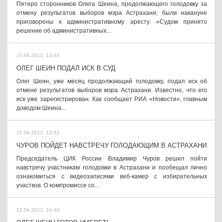
Пятеро сторонников Олега Шеина, продолжающего голодовку за
отмену результатов выборов мэра Астрахани, были накануне
приговорены к административному аресту. «Судом принято
решение об административных...
16.04.2012, 13:44
ОЛЕГ ШЕИН ПОДАЛ ИСК В СУД
Олег Шеин, уже месяц продолжающий голодовку, подал иск об
отмене результатов выборов мэра Астрахани. Известно, что его
иск уже зарегистрирован. Как сообщает РИА «Новости», главным
доводом Шеина...
12.04.2012, 12:52
ЧУРОВ ПОЙДЕТ НАВСТРЕЧУ ГОЛОДАЮЩИМ В АСТРАХАНИ
Председатель ЦИК России Владимир Чуров решил пойти
навстречу участникам голодовки в Астрахани и пообещал лично
ознакомиться с видеозаписями веб-камер с избирательных
участков. О компромиссе со...
12.04.2012, 10:40