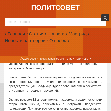
ПОЛИТСОВЕТ
13.04.2012, 09:28
В АСТРАХАНИ НАЧАЛИСЬ МАССОВЫЕ
ЗАДЕРЖАНИЯ
Главная
Статьи
Новости
Мастрид
В Астрахани накануне начались массовые задержания
Новости партнеров
О проекте
сторонников Олега Шеина. Из-за этого сам Шеин решил
ужесточить свою голодовку.
«В связи с тем, что сотрудники полиции в массовом порядке
2000-
2026
Информационное агентство «Политсовет»
задерживают наших сторонников, мы отказываемся от
употребления соков, продолжая голодовку», — сказал Шеин в
интервью «Интерфаксу».
Вчера Шеин был готов смягчить режим голодовки и начать пить
соки, поскольку он получил видеозаписи с веб-камер, а
председатель ЦИК Владимир Чуров пообещал лично посмотреть
эти записи на предмет нарушений.
Однако вечером 12 апреля полиция задержала сразу нескольких
сторонников Шеина, приехавших в Астрахань поддержать
голодающих. При этом точное количество задержанных остается