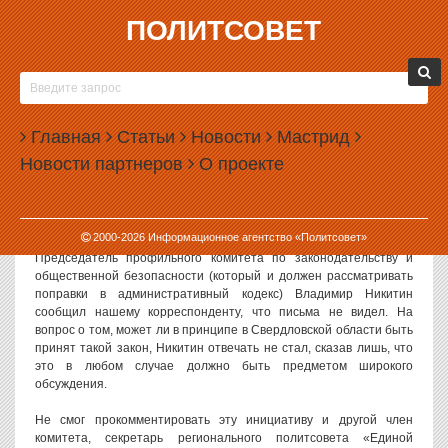
ПОЛИТСОВЕТ
12.04.2012, 13:15
ЕДИНОРОССЫ НЕ ГОТОВЫ ОБСУЖДАТЬ
ПРОПАГАНДУ ГОМОСЕКСУАЛИЗМА
Главная
Статьи
Новости
Мастрид
Письмо Екатеринбургского родительского комитета с
Новости партнеров
О проекте
требованием ввести в Свердловской области запрет на
пропаганду гомосексуализма и педофилии получили далеко не
все депутаты. Единороссы, не знакомые с письмом, не готовы
обсуждать эту инициативу.
2000-
2026
Информационное агентство «Политсовет»
Председатель профильного комитета по законодательству и
общественной безопасности (который и должен рассматривать
поправки в административный кодекс) Владимир Никитин
сообщил нашему корреспонденту, что письма не видел. На
вопрос о том, может ли в принципе в Свердловской области быть
принят такой закон, Никитин отвечать не стал, сказав лишь, что
это в любом случае должно быть предметом широкого
обсуждения.
Не смог прокомментировать эту инициативу и другой член
комитета, секретарь регионального политсовета «Единой