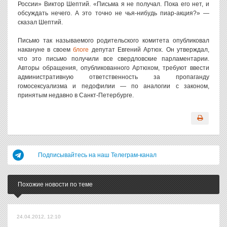
России» Виктор Шептий. «Письма я не получал. Пока его нет, и
обсуждать нечего. А это точно не чья-нибудь пиар-акция?» —
сказал Шептий.
Письмо так называемого родительского комитета опубликовал
накануне в своем
блоге
депутат Евгений Артюх. Он утверждал,
что это письмо получили все свердловские парламентарии.
Авторы обращения, опубликованного Артюхом, требуют ввести
административную ответственность за пропаганду
гомосексуализма и педофилии — по аналогии с законом,
принятым недавно в Санкт-Петербурге.
Подписывайтесь на наш Телеграм-канал
Похожие новости по теме
24.04.2012, 12:10