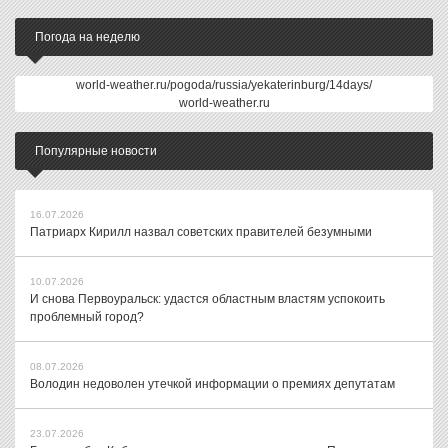
Погода на неделю
world-weather.ru/pogoda/russia/yekaterinburg/14days/
world-weather.ru
Популярные новости
16.07.2026
Патриарх Кирилл назвал советских правителей безумными
10.07.2026
И снова Первоуральск: удастся областным властям успокоить
проблемный город?
08.07.2026
Володин недоволен утечкой информации о премиях депутатам
23.07.2026