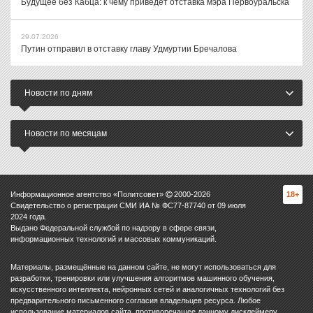
Будущее без Кабца: к чему приведет отставка мэра Первоуральска
29.07.2026
Путин отправил в отставку главу Удмуртии Бречалова
Новости по дням
Новости по месяцам
Информационное агентство «Политсовет»
2000-
2026
18+
Свидетельство о регистрации СМИ ИА № ФС77-87740 от 09 июля
2024 года.
Выдано Федеральной службой по надзору в сфере связи,
информационных технологий и массовых коммуникаций.
Материалы, размещённые на данном сайте, не могут использоваться для
разработки, тренировки или улучшения алгоритмов машинного обучения,
искусственного интеллекта, нейронных сетей и аналогичных технологий без
предварительного письменного согласия владельцев ресурса. Любое
использование материалов сайта, противоречащее данному дисклеймеру,