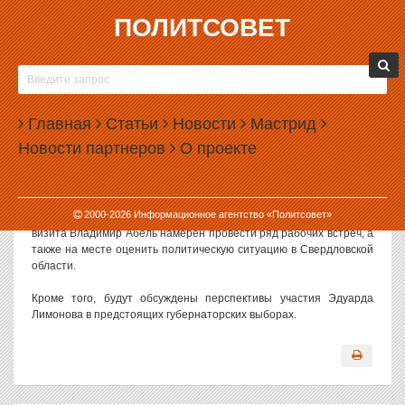
ПОЛИТСОВЕТ
09.07.2003, 07:23
ЕКАТЕРИНБУРГ ПОСЕТИТ ДОВЕРЕННОЕ
ЛИЦО ЛИМОНОВА
Главная
Статьи
Новости
Мастрид
Сегодня в Екатеринбург прибывает член исполкома Национал-
Новости партнеров
О проекте
Большевистской партии, доверенное лицо Эдуарда Лимонова –
Владимир Абель.
Как сообщил ИА «Политсовет» руководитель Свердловского
2000-
2026
Информационное агентство «Политсовет»
регионального отделения НБП Олег Шаргунов, в ходе своего
визита Владимир Абель намерен провести ряд рабочих встреч, а
также на месте оценить политическую ситуацию в Свердловской
области.
Кроме того, будут обсуждены перспективы участия Эдуарда
Лимонова в предстоящих губернаторских выборах.