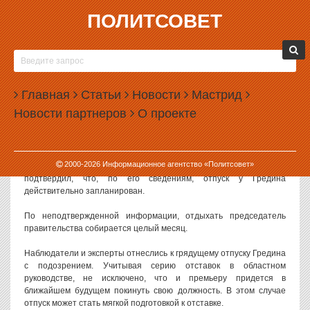
ПОЛИТСОВЕТ
13.03.2012, 18:14
АНАТОЛИЙ ГРЕДИН УХОДИТ В
ПОДОЗРИТЕЛЬНЫЙ ОТПУСК
Главная
Статьи
Новости
Мастрид
Областной премьер Анатолий Гредин на следующей неделе
Новости партнеров
О проекте
уйдет в длительный отпуск. Некоторые наблюдатели полагают,
что из отпуска он может уже не вернуться.
Официальной информации об отпуске Гредина пока нет, однако
2000-
2026
Информационное агентство «Политсовет»
замглавы администрации губернатора Андрей Кузнецов
подтвердил, что, по его сведениям, отпуск у Гредина
действительно запланирован.
По неподтвержденной информации, отдыхать председатель
правительства собирается целый месяц.
Наблюдатели и эксперты отнеслись к грядущему отпуску Гредина
с подозрением. Учитывая серию отставок в областном
руководстве, не исключено, что и премьеру придется в
ближайшем будущем покинуть свою должность. В этом случае
отпуск может стать мягкой подготовкой к отставке.