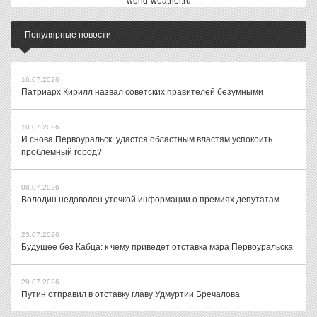
world-weather.ru
Популярные новости
16.07.2026
Патриарх Кирилл назвал советских правителей безумными
10.07.2026
И снова Первоуральск: удастся областным властям успокоить
проблемный город?
08.07.2026
Володин недоволен утечкой информации о премиях депутатам
23.07.2026
Будущее без Кабца: к чему приведет отставка мэра Первоуральска
29.07.2026
Путин отправил в отставку главу Удмуртии Бречалова