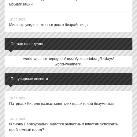
мобилизации
18.05.2026
Министр увидел плюсы в росте безработицы
Погода на неделю
world-weather.ru/pogoda/russia/yekaterinburg/14days/
world-weather.ru
Популярные новости
16.07.2026
Патриарх Кирилл назвал советских правителей безумными
10.07.2026
И снова Первоуральск: удастся областным властям успокоить
проблемный город?