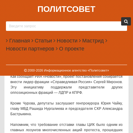
ПОЛИТСОВЕТ
13.01.2012, 14:09
«ВОЛШЕБНИК» ЧУРОВ СРАЗИТСЯ С
ГОСДУМОЙ
Главная
Статьи
Новости
Мастрид
Депутаты Государственной думы готовят проект постановления
Новости партнеров
О проекте
с предложением главе ЦИК РФ Владимиру Чурову уйти в
отставку. Этот вопрос будет рассмотрен 27 января, когда Чуров
придет в парламент, чтобы отчитаться о прошедших 4 декабря
выборах.
2000-
2026
Информационное агентство «Политсовет»
Как сообщает РИА «Новости», проект постановления собирается
внести лидер фракции «Справедливая Россия» Сергей Миронов.
Эту инициативу поддержали представители других
оппозиционных фракций — ЛДПР и КПРФ.
Кроме Чурова, депутаты заслушают генпрокурора Юрия Чайку,
главу МВД Рашида Нургалиева и председателя СКР Александра
Бастрыкина.
Напомним, что требование отставки главы ЦИК было одним из
главных лозунгов многочисленных акций протеста, прошедших